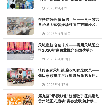
庭洗护新标准
2026年4月29日
帮扶结硕果 情谊跨千里——贵州紫云
自治县大营镇妹场村向广东南沙区榄
核镇致谢回馈帮扶成效
2026年4月25日
天域启航 合创未来——贵州天域通公
司2026新春商业推介会圆满举办
2026年4月13日
慎终追远承祖德 薪火相传续家风——
张氏家族垫江河坝磨滩后裔第五届清
明祭祖暨优良家风传承主题活动温馨
2026年4月7日
举行
第九届“青春影像”校园歌手征集活动
贵州站正式启动“青春放歌 筑梦黔地”