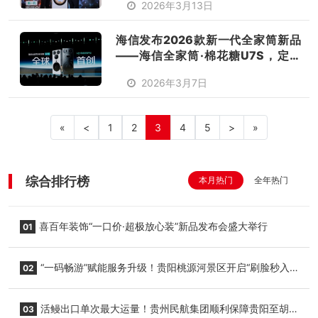
2026年3月13日
海信发布2026款新一代全家筒新品
——海信全家筒·棉花糖U7S，定义
健康高效洗护新标杆
2026年3月7日
«
<
1
2
3
4
5
>
»
综合排行榜
本月热门
全年热门
喜百年装饰“一口价·超极放心装”新品发布会盛大举行
01
“一码畅游”赋能服务升级！贵阳桃源河景区开启“刷脸秒入
02
园”智慧游玩新模式
活鳗出口单次最大运量！贵州民航集团顺利保障贵阳至胡
03