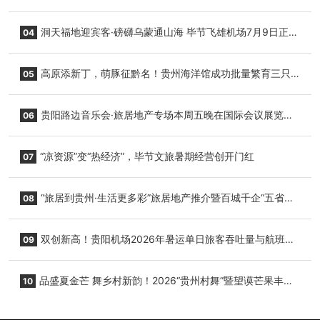
志明国际生鲜货运任务
洞天福地迎宾客·磅礴乌蒙通山海 毕节飞雄机场7月9日正式
04
复航
高原添新丁，萌豚征黔名！贵州海洋馆成功批量繁育三只
05
小海豚，邀您为“高原宝宝”起名
贵阳路边音乐会·旅居地产专场本周五晚在国际会议展览中
06
心举行
“凉资源”变“热经济”，毕节文旅暑期经营创开门红
07
“旅居到贵州·生活更多彩”旅居地产推介暨百城千企“五省
08
+1”房地产联展联销活动在贵阳盛大启幕
双创新高！贵阳机场2026年暑运单日旅客吞吐量与航班起
09
降架次齐破纪录
品盛夏金芒 舞乡村新韵！2026“贵州村舞”暨望谟芒果丰收
10
季促消费活动盛大启幕