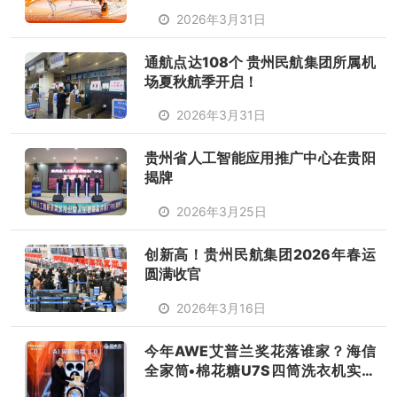
沃派相伴唱响韶华
2026年3月31日
通航点达108个 贵州民航集团所属机
场夏秋航季开启！
2026年3月31日
贵州省人工智能应用推广中心在贵阳
揭牌
2026年3月25日
创新高！贵州民航集团2026年春运
圆满收官
2026年3月16日
今年AWE艾普兰奖花落谁家？海信
全家筒•棉花糖U7S四筒洗衣机实力
获奖，重塑全场景洗护格局