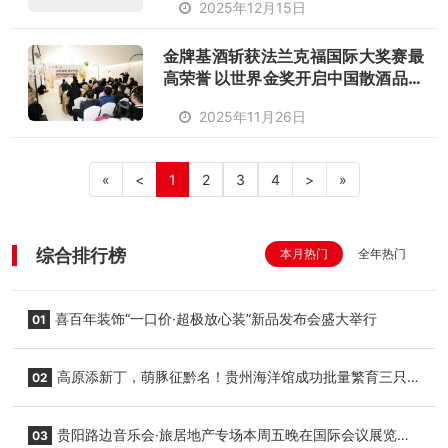
2025年12月15日
金牌基酒斩获法兰克福国际大奖赛最
高荣誉 以世界金奖开启中国散酒品质
新纪元
2025年11月26日
«
<
1
2
3
4
>
»
综合排行榜
本月热门
全年热门
喜百年装饰“一口价·超极放心装”新品发布会盛大举行
01
高原添新丁，萌豚征黔名！贵州海洋馆成功批量繁育三只
02
小海豚，邀您为“高原宝宝”起名
贵阳路边音乐会·旅居地产专场本周五晚在国际会议展览中
03