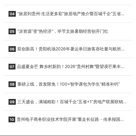
心举行
“旅居到贵州·生活更多彩”旅居地产推介暨百城千企“五省
04
+1”房地产联展联销活动在贵阳盛大启幕
“凉资源”变“热经济”，毕节文旅暑期经营创开门红
05
双创新高！贵阳机场2026年暑运单日旅客吞吐量与航班起
06
降架次齐破纪录
品盛夏金芒 舞乡村新韵！2026“贵州村舞”暨望谟芒果丰收
07
季促消费活动盛大启幕
重磅上线，首发限免！100+智学课包为学生“精准补钙”
08
三天盛会，满城精彩！百城千企“五省+1”房地产联展联销活
09
动圆满收官
贵州电子商务职业技术学院开展“重走长征路・传承报国
10
志”红色研学实践活动