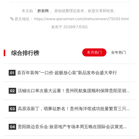
本文由「
黔新网
」 原创或整理后发布，欢迎分享和转发。
原文地址： https://www.qianxinnet.com/shehuixinwen/75093.html
发布于 2026年7月9日
综合排行榜
本月热门
全年热门
喜百年装饰“一口价·超极放心装”新品发布会盛大举行
01
活鳗出口单次最大运量！贵州民航集团顺利保障贵阳至胡
02
志明国际生鲜货运任务
高原添新丁，萌豚征黔名！贵州海洋馆成功批量繁育三只
03
小海豚，邀您为“高原宝宝”起名
贵阳路边音乐会·旅居地产专场本周五晚在国际会议展览中
04