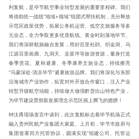
利复航，是毕节航空事业转型发展的重要里程碑。我们
将借助统一战线“地域+领域”组团式帮扶机制，充分释放
示范区政策优势，拓展公务机运营、低空文旅服务等多
元业态，全力争取更多优质航线、黄金时刻落地毕节。
我们将深耕航旅融合发展，用好百里杜鹃、织金洞、乌
江源百里画廊、九洞天、韭菜坪等旅游资源，量身打造
春季赏花、夏秋避暑、冬季康养文旅业态，持续擦亮
“乌蒙深处·清凉毕节”避暑旅游品牌。我们将深化与东部
沿海城市产业协作，拓宽对外开放合作窗口，注入产业
转型升级航空动能，持续做大做强黔货出山特色产业，
为毕节建设贯彻新发展理念示范区插上腾飞的翅膀！
钟汰甬现场发言中谈到，此次复航标志着毕节机场正式
融入贵州民航产业集团大家庭。上月初，毕节市政府与
集团签署四方托管协议，圆满实现“组建公司、托管运