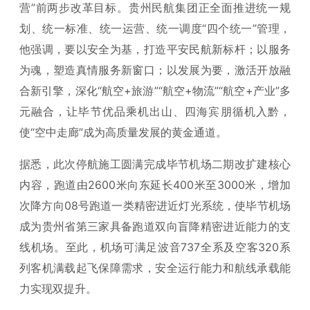
营”前两步改革目标。贵州民航集团正全面推进统一规
划、统一标准、统一运营、统一调度“四个统一”管理，
他强调，要以安全为基，打造平安民航新标杆；以服务
为魂，塑造真情服务新窗口；以发展为要，激活开放融
合新引擎，深化“航空+旅游”“航空+物流”“航空+产业”多
元融合，让毕节优品乘机出山、四海宾朋循机入黔，
使“空中走廊”成为高质量发展的黄金通道。
据悉，此次停航施工圆满完成毕节机场二期改扩建核心
内容，跑道由2600米向东延长400米至3000米，增加
次降方向08号跑道一类精密进近灯光系统，使毕节机场
成为贵州省第三家具备跑道双向盲降精密进近能力的支
线机场。至此，机场可满足波音737全系及空客320系
列客机满载起飞保障需求，安全运行能力和航线承载能
力实现双提升。