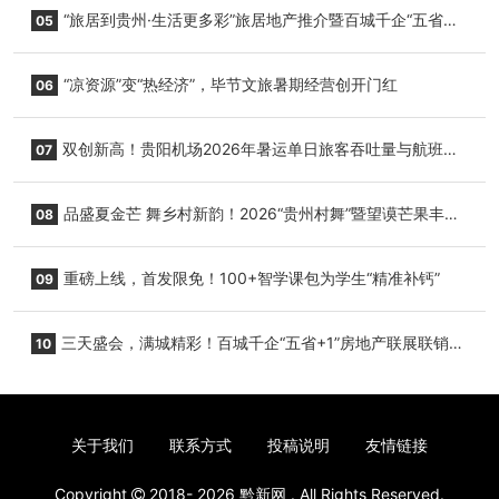
心举行
“旅居到贵州·生活更多彩”旅居地产推介暨百城千企“五省
05
+1”房地产联展联销活动在贵阳盛大启幕
“凉资源”变“热经济”，毕节文旅暑期经营创开门红
06
双创新高！贵阳机场2026年暑运单日旅客吞吐量与航班起
07
降架次齐破纪录
品盛夏金芒 舞乡村新韵！2026“贵州村舞”暨望谟芒果丰收
08
季促消费活动盛大启幕
重磅上线，首发限免！100+智学课包为学生“精准补钙”
09
三天盛会，满城精彩！百城千企“五省+1”房地产联展联销活
10
动圆满收官
关于我们
联系方式
投稿说明
友情链接
Copyright
2018- 2026
黔新网
. All Rights Reserved.