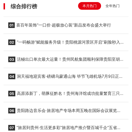
综合排行榜
本月热门
全年热门
喜百年装饰“一口价·超极放心装”新品发布会盛大举行
01
“一码畅游”赋能服务升级！贵阳桃源河景区开启“刷脸秒入
02
园”智慧游玩新模式
活鳗出口单次最大运量！贵州民航集团顺利保障贵阳至胡
03
志明国际生鲜货运任务
洞天福地迎宾客·磅礴乌蒙通山海 毕节飞雄机场7月9日正式
04
复航
高原添新丁，萌豚征黔名！贵州海洋馆成功批量繁育三只
05
小海豚，邀您为“高原宝宝”起名
贵阳路边音乐会·旅居地产专场本周五晚在国际会议展览中
06
心举行
“旅居到贵州·生活更多彩”旅居地产推介暨百城千企“五省
07