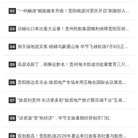
“一码畅游”赋能服务升级！贵阳桃源河景区开启“刷脸秒入
02
园”智慧游玩新模式
活鳗出口单次最大运量！贵州民航集团顺利保障贵阳至胡
03
志明国际生鲜货运任务
洞天福地迎宾客·磅礴乌蒙通山海 毕节飞雄机场7月9日正式
04
复航
高原添新丁，萌豚征黔名！贵州海洋馆成功批量繁育三只
05
小海豚，邀您为“高原宝宝”起名
贵阳路边音乐会·旅居地产专场本周五晚在国际会议展览中
06
心举行
“旅居到贵州·生活更多彩”旅居地产推介暨百城千企“五省
07
+1”房地产联展联销活动在贵阳盛大启幕
“凉资源”变“热经济”，毕节文旅暑期经营创开门红
08
双创新高！贵阳机场2026年暑运单日旅客吞吐量与航班起
09