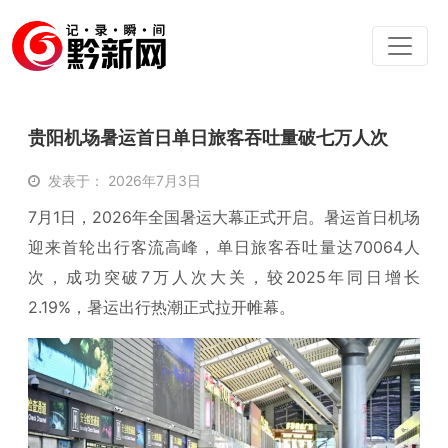
贵阳机场暑运首日单日旅客吞吐量破七万人次
发表于： 2026年7月3日
7
月
1
日，
2026
年全国暑运大幕正式开启。暑运首日机场
迎来首轮出行客流高峰，单日旅客吞吐量达
70064
人
次，成功突破
7
万人次大关，较
2025
年同日增长
2
.
19
%，暑运出行热潮正式拉开帷幕。