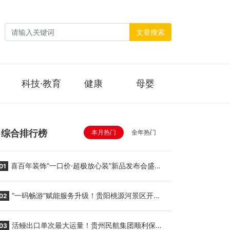
文章搜索
科技·教育
健康
母婴
综合排行榜
本月热门
全年热门
喜百年装饰“一口价·超极放心装”新品发布会盛大
01
举行
“一码畅游”赋能服务升级！贵阳桃源河景区开
02
启“刷脸秒入园”智慧游玩新模式
活鳗出口单次最大运量！贵州民航集团顺利保障
03