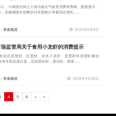
向出行，小城里的风土人情与烟火气备受消费者青睐。数据显示，
4日，安徽铜陵住宿餐饮抖音团购订单量同比增长……
：美食频道
2025年5月8日
市场监管局关于食用小龙虾的消费提示
称克氏原螯虾、红螯虾、淡水小龙虾，是螯虾科原螯虾属动
含有丰富的蛋白质，且肉质松软，易消化，再搭……
：美食频道
2025年4月29日
3
4
5
6
>
»