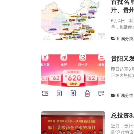
首批名
汁、贵
6月4日，
单，包括赤
所属分类
贵阳又发
即日起至8
正在火热抢
所属分类
总投资3
近日，贵州
目”合作协