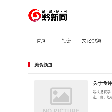
首页
社会
文化·旅游
美食频道
关于食
荔枝是夏季
素。由于荔