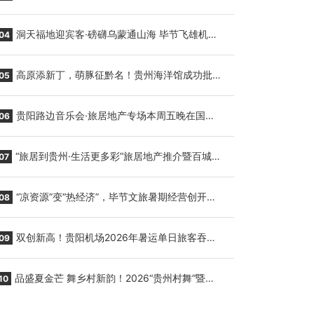
贵阳至胡志明国际生鲜货运任务
洞天福地迎宾客·磅礴乌蒙通山海 毕节飞雄机场
04
7月9日正式复航
高原添新丁，萌豚征黔名！贵州海洋馆成功批量
05
繁育三只小海豚，邀您为“高原宝宝”起名
贵阳路边音乐会·旅居地产专场本周五晚在国际
06
会议展览中心举行
“旅居到贵州·生活更多彩”旅居地产推介暨百城千
07
企“五省+1”房地产联展联销活动在贵阳盛大启幕
“凉资源”变“热经济”，毕节文旅暑期经营创开门
08
红
双创新高！贵阳机场2026年暑运单日旅客吞吐
09
量与航班起降架次齐破纪录
品盛夏金芒 舞乡村新韵！2026“贵州村舞”暨望
10
谟芒果丰收季促消费活动盛大启幕