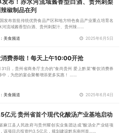
单发布！赤水河流域酱香型白酒、贵州刺梨
州辣椒制品在列
我国发布首批传统优势食品产区和地方特色食品产业重点培育名
水河流域酱香型白酒、贵州刺梨汁、贵州辣……
：美食频道
2025年6月5日
消费券啦！每天上午10:00开抢
月31日，贵州省商务厅主办的“食尚贵州 爱上黔菜”餐饮消费券
券中，为您的宴会聚餐增添更多实惠！ ……
：美食频道
2025年6月4日
.5亿元 贵州省首个现代化酸汤产业基地启动
省麻江县人民政府与贵州耀创实业集团达成“酸汤全产业链项
议，该项目总投资约3.5亿元，规划建设黔东南州首……