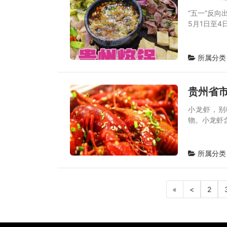
“五一”反
5月1日至
所属分类
贵州省
小龙虾，别
物。小龙虾
所属分类
«
<
2