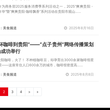
作为商务部2025服务消费季系列活动之一，2025“爽爽贵阳・
华”暨“爽爽贵阳·咖啡飘香”系列活动在贵阳市观山……
：美食频道
2025年8月16日
杯咖啡到贵阳”——“点子贵州”网络传播策划
动成功举行
贵阳咖啡，火了！ 不种植咖啡豆，却孕育出3000余家咖啡馆星
景——这座常住人口600余万的城市，咖啡馆密度高……
：美食频道
2025年8月8日
2
3
4
>
»