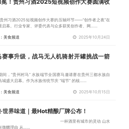
冕！贵州习酒2025短视频创作大赛圆满收
，贵州习酒2025短视频创作大赛的压轴环节——“创作者之夜”在
重启幕。行业专家、评委代表与众多获奖创作者、网……
：美食频道
2025年10月24日
马赛事升级，战马无人机骑射开罐挑战一箭
期间，“贵州村马” 水族端节全国赛马邀请赛在贵州三都水族自
城盛大启幕。作为水族传统节庆 “端节” 的核……
：美食频道
2025年10月15日
·世界味道｜最Hot精酿厂牌公布！
酒里有城市的灵动 山水
有微醺理由 从……