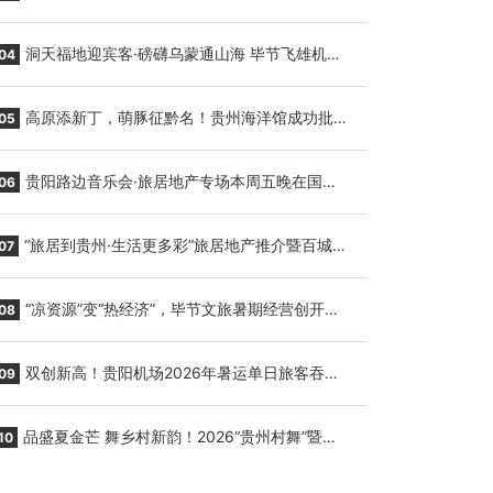
贵阳至胡志明国际生鲜货运任务
洞天福地迎宾客·磅礴乌蒙通山海 毕节飞雄机场
04
7月9日正式复航
高原添新丁，萌豚征黔名！贵州海洋馆成功批量
05
繁育三只小海豚，邀您为“高原宝宝”起名
贵阳路边音乐会·旅居地产专场本周五晚在国际
06
会议展览中心举行
“旅居到贵州·生活更多彩”旅居地产推介暨百城千
07
企“五省+1”房地产联展联销活动在贵阳盛大启幕
“凉资源”变“热经济”，毕节文旅暑期经营创开门
08
红
双创新高！贵阳机场2026年暑运单日旅客吞吐
09
量与航班起降架次齐破纪录
品盛夏金芒 舞乡村新韵！2026“贵州村舞”暨望
10
谟芒果丰收季促消费活动盛大启幕