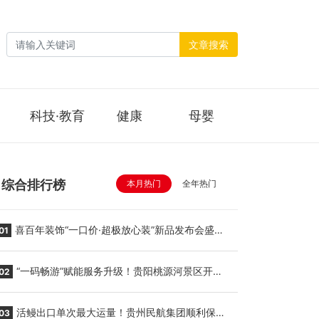
文章搜索
科技·教育
健康
母婴
综合排行榜
本月热门
全年热门
喜百年装饰“一口价·超极放心装”新品发布会盛大
01
举行
“一码畅游”赋能服务升级！贵阳桃源河景区开
02
启“刷脸秒入园”智慧游玩新模式
活鳗出口单次最大运量！贵州民航集团顺利保障
03