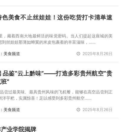
特色美食不止丝娃娃！这份吃货打卡清单速
里，藏着西南大地最鲜活的味觉密码。当人们提起这座城的美
想到丝娃娃那薄如蝉翼的米皮包裹着的丰富滋味，……
：美食频道
2025年8月26日
 品鉴“云上黔味”——打造多彩贵州航空“贵
班”
今品尝过最美味、最具贵州风味的飞机餐，能够在高空品尝到正
州洋芋粑，实属惊喜！足以感受到多彩贵州航空……
：美食频道
2025年8月26日
啡产业学院揭牌