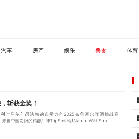
汽车
房产
娱乐
美食
体育
酿，斩获金奖！
利时马尔什昂法梅讷市举办的2025布鲁塞尔啤酒挑战赛
来自中国贵阳的精酿厂牌TripSmith以Nature Wild Stra……