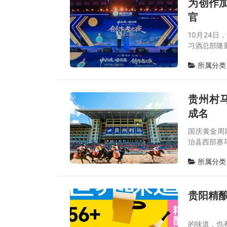
为创作加
官
10月24日
习酒总部隆
所属分类
贵州村
成名
国庆黄金周
治县西部赛马
所属分类
贵阳精酿
一杯
的味道，也