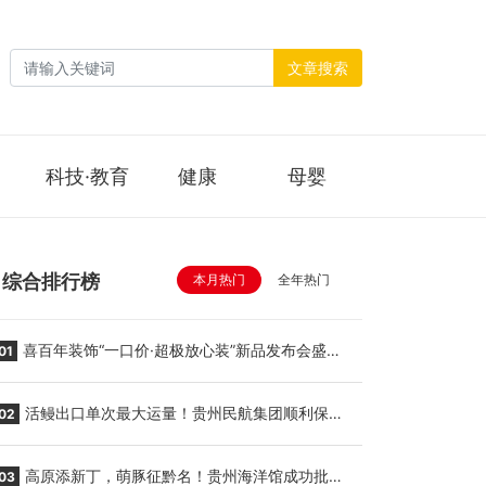
文章搜索
科技·教育
健康
母婴
综合排行榜
本月热门
全年热门
喜百年装饰“一口价·超极放心装”新品发布会盛大
01
举行
活鳗出口单次最大运量！贵州民航集团顺利保障
02
贵阳至胡志明国际生鲜货运任务
高原添新丁，萌豚征黔名！贵州海洋馆成功批量
03