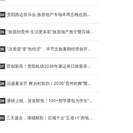
繁育三只小海豚，邀您为“高原宝宝”起名
贵阳路边音乐会·旅居地产专场本周五晚在国际
04
会议展览中心举行
“旅居到贵州·生活更多彩”旅居地产推介暨百城千
05
企“五省+1”房地产联展联销活动在贵阳盛大启幕
“凉资源”变“热经济”，毕节文旅暑期经营创开门
06
红
双创新高！贵阳机场2026年暑运单日旅客吞吐
07
量与航班起降架次齐破纪录
品盛夏金芒 舞乡村新韵！2026“贵州村舞”暨望
08
谟芒果丰收季促消费活动盛大启幕
重磅上线，首发限免！100+智学课包为学生“精
09
准补钙”
三天盛会，满城精彩！百城千企“五省+1”房地产
10
联展联销活动圆满收官