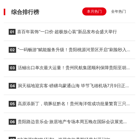
综合排行榜
本月热门
全年热门
喜百年装饰“一口价·超极放心装”新品发布会盛大举行
01
“一码畅游”赋能服务升级！贵阳桃源河景区开启“刷脸秒入
02
园”智慧游玩新模式
活鳗出口单次最大运量！贵州民航集团顺利保障贵阳至胡
03
志明国际生鲜货运任务
洞天福地迎宾客·磅礴乌蒙通山海 毕节飞雄机场7月9日正式
04
复航
高原添新丁，萌豚征黔名！贵州海洋馆成功批量繁育三只
05
小海豚，邀您为“高原宝宝”起名
贵阳路边音乐会·旅居地产专场本周五晚在国际会议展览中
06
心举行