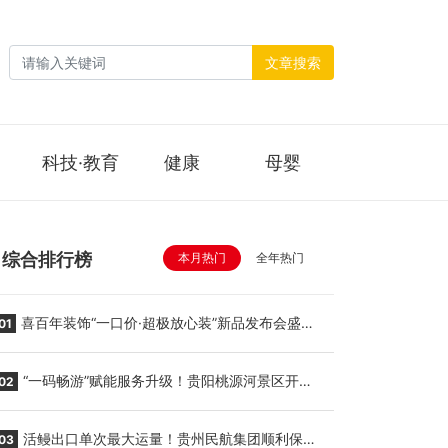
文章搜索
科技·教育
健康
母婴
综合排行榜
本月热门
全年热门
喜百年装饰“一口价·超极放心装”新品发布会盛大
01
举行
“一码畅游”赋能服务升级！贵阳桃源河景区开
02
启“刷脸秒入园”智慧游玩新模式
活鳗出口单次最大运量！贵州民航集团顺利保障
03