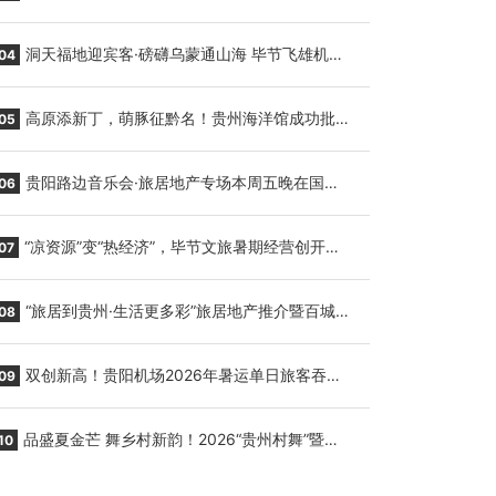
贵阳至胡志明国际生鲜货运任务
洞天福地迎宾客·磅礴乌蒙通山海 毕节飞雄机场
04
7月9日正式复航
高原添新丁，萌豚征黔名！贵州海洋馆成功批量
05
繁育三只小海豚，邀您为“高原宝宝”起名
贵阳路边音乐会·旅居地产专场本周五晚在国际
06
会议展览中心举行
“凉资源”变“热经济”，毕节文旅暑期经营创开门
07
红
“旅居到贵州·生活更多彩”旅居地产推介暨百城千
08
企“五省+1”房地产联展联销活动在贵阳盛大启幕
双创新高！贵阳机场2026年暑运单日旅客吞吐
09
量与航班起降架次齐破纪录
品盛夏金芒 舞乡村新韵！2026“贵州村舞”暨望
10
谟芒果丰收季促消费活动盛大启幕