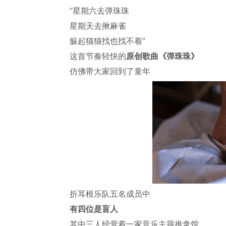
“星期六去弹珠珠
星期天去揪麻雀
躲起猫猫找也找不着”
这首节奏轻快的
原创歌曲《弹珠珠》
仿佛带大家回到了童年
折耳根乐队五名成员中
有四位是盲人
其中三人经营着一家音乐主题推拿馆