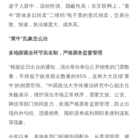
迹于人群中，流动性强、隐蔽性高；在互联网上，“黄
牛”群体多以转卖“二维码”电子票的形式倒卖，交易分
散、快速，执法难度大、成本高。
“黄牛”乱象怎么治
多地探索全环节实名制，严格票务监督管理
“根据近日出台的通知，演出举办单位公开销售的门票数
量，不得低于核准观众数量的85%，这将大大压缩‘黄
牛’的倒票空间。”中国政法大学传播法研究中心副主任
朱巍表示，维护演出市场正常秩序，需要文旅、公安、
网信等部门协同发力，依规严格票务监督管理，防止出
现内外勾结、违规销售、囤积居奇或利用职务便利谋私
等现象。
今年以来，多地多部门积极协同配合，从票源管理、规