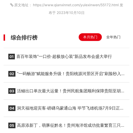
原文地址： https://www.qianxinnet.com/yulexinwen/55172.html 发
布于 2023年10月10日
综合排行榜
本月热门
全年热门
喜百年装饰“一口价·超极放心装”新品发布会盛大举行
01
“一码畅游”赋能服务升级！贵阳桃源河景区开启“刷脸秒入
02
园”智慧游玩新模式
活鳗出口单次最大运量！贵州民航集团顺利保障贵阳至胡
03
志明国际生鲜货运任务
洞天福地迎宾客·磅礴乌蒙通山海 毕节飞雄机场7月9日正式
04
复航
高原添新丁，萌豚征黔名！贵州海洋馆成功批量繁育三只
05