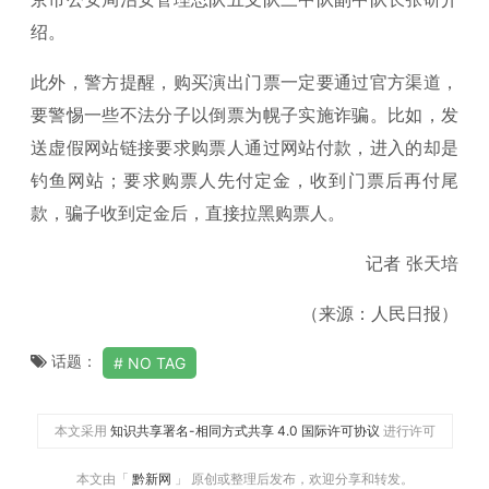
绍。
此外，警方提醒，购买演出门票一定要通过官方渠道，
要警惕一些不法分子以倒票为幌子实施诈骗。比如，发
送虚假网站链接要求购票人通过网站付款，进入的却是
钓鱼网站；要求购票人先付定金，收到门票后再付尾
款，骗子收到定金后，直接拉黑购票人。
记者 张天培
（来源：人民日报）
话题：
NO TAG
本文采用
知识共享署名-相同方式共享 4.0 国际许可协议
进行许可
本文由「
黔新网
」 原创或整理后发布，欢迎分享和转发。