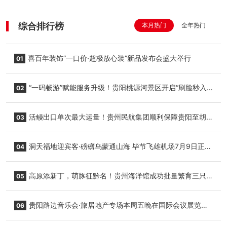
综合排行榜
本月热门
全年热门
喜百年装饰“一口价·超极放心装”新品发布会盛大举行
01
“一码畅游”赋能服务升级！贵阳桃源河景区开启“刷脸秒入
02
园”智慧游玩新模式
活鳗出口单次最大运量！贵州民航集团顺利保障贵阳至胡
03
志明国际生鲜货运任务
洞天福地迎宾客·磅礴乌蒙通山海 毕节飞雄机场7月9日正式
04
复航
高原添新丁，萌豚征黔名！贵州海洋馆成功批量繁育三只
05
小海豚，邀您为“高原宝宝”起名
贵阳路边音乐会·旅居地产专场本周五晚在国际会议展览中
06
心举行