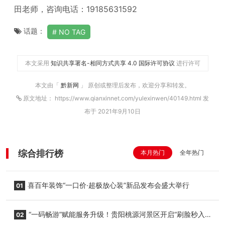
田老师，咨询电话：19185631592
话题：
NO TAG
本文采用
知识共享署名-相同方式共享 4.0 国际许可协议
进行许可
本文由「
黔新网
」 原创或整理后发布，欢迎分享和转发。
原文地址： https://www.qianxinnet.com/yulexinwen/40149.html 发
布于 2021年9月10日
综合排行榜
本月热门
全年热门
喜百年装饰“一口价·超极放心装”新品发布会盛大举行
01
“一码畅游”赋能服务升级！贵阳桃源河景区开启“刷脸秒入
02