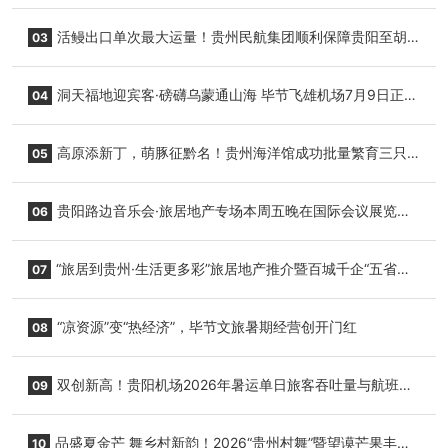
园”智慧游玩新模式
活鳗出口单次最大运量！贵州民航集团顺利保障贵阳至胡
03
志明国际生鲜货运任务
洞天福地迎宾客·磅礴乌蒙通山海 毕节飞雄机场7月9日正式
04
复航
高原添新丁，萌豚征黔名！贵州海洋馆成功批量繁育三只
05
小海豚，邀您为“高原宝宝”起名
贵阳路边音乐会·旅居地产专场本周五晚在国际会议展览中
06
心举行
“旅居到贵州·生活更多彩”旅居地产推介暨百城千企“五省
07
+1”房地产联展联销活动在贵阳盛大启幕
“凉资源”变“热经济”，毕节文旅暑期经营创开门红
08
双创新高！贵阳机场2026年暑运单日旅客吞吐量与航班起
09
降架次齐破纪录
品盛夏金芒 舞乡村新韵！2026“贵州村舞”暨望谟芒果丰收
10