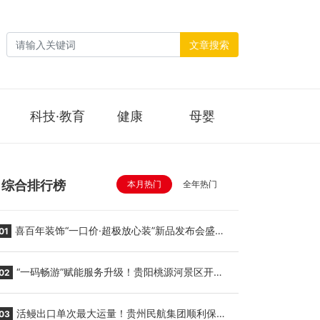
文章搜索
科技·教育
健康
母婴
综合排行榜
本月热门
全年热门
喜百年装饰“一口价·超极放心装”新品发布会盛大
01
举行
“一码畅游”赋能服务升级！贵阳桃源河景区开
02
启“刷脸秒入园”智慧游玩新模式
活鳗出口单次最大运量！贵州民航集团顺利保障
03