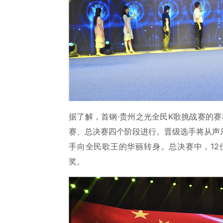
据了解，首钢·贵州之光全民K歌挑战赛的赛
赛、总决赛四个阶段进行。晋级选手将从声
手向全民歌王的华丽转身。总决赛中，1
奖。