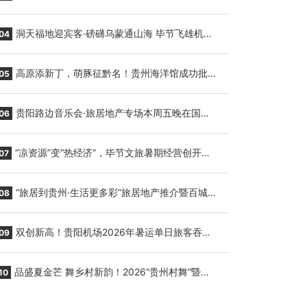
贵阳至胡志明国际生鲜货运任务
洞天福地迎宾客·磅礴乌蒙通山海 毕节飞雄机场
04
7月9日正式复航
高原添新丁，萌豚征黔名！贵州海洋馆成功批量
05
繁育三只小海豚，邀您为“高原宝宝”起名
贵阳路边音乐会·旅居地产专场本周五晚在国际
06
会议展览中心举行
“凉资源”变“热经济”，毕节文旅暑期经营创开门
07
红
“旅居到贵州·生活更多彩”旅居地产推介暨百城千
08
企“五省+1”房地产联展联销活动在贵阳盛大启幕
双创新高！贵阳机场2026年暑运单日旅客吞吐
09
量与航班起降架次齐破纪录
品盛夏金芒 舞乡村新韵！2026“贵州村舞”暨望
10
谟芒果丰收季促消费活动盛大启幕