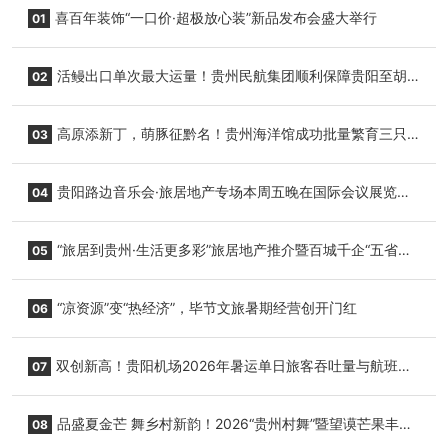
喜百年装饰“一口价·超极放心装”新品发布会盛大举行
01
活鳗出口单次最大运量！贵州民航集团顺利保障贵阳至胡
02
志明国际生鲜货运任务
高原添新丁，萌豚征黔名！贵州海洋馆成功批量繁育三只
03
小海豚，邀您为“高原宝宝”起名
贵阳路边音乐会·旅居地产专场本周五晚在国际会议展览中
04
心举行
“旅居到贵州·生活更多彩”旅居地产推介暨百城千企“五省
05
+1”房地产联展联销活动在贵阳盛大启幕
“凉资源”变“热经济”，毕节文旅暑期经营创开门红
06
双创新高！贵阳机场2026年暑运单日旅客吞吐量与航班起
07
降架次齐破纪录
品盛夏金芒 舞乡村新韵！2026“贵州村舞”暨望谟芒果丰收
08