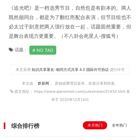
《追光吧》是一档选秀节目，自然也是有剧本的。两人
既然能同台，都是为了翻红而配合表演，但节目组也不
必太过于刻意把两人强行放在一起，话题固然重要，但
是舞台表现力更重要。（不八卦会死星人-搜狐号）
话题：
NO TAG
本文采用
知识共享署名-相同方式共享 4.0 国际许可协议
进行许可
本文由「
黔新网
」 原创或整理后发布，欢迎分享和转发。
原文地址： https://www.qianxinnet.com/yulexinwen/31454.html 发
布于 2020年12月14日
综合排行榜
本月热门
全年热门