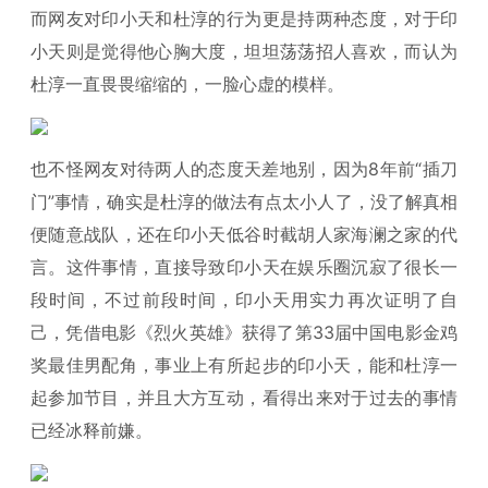
而网友对印小天和杜淳的行为更是持两种态度，对于印
小天则是觉得他心胸大度，坦坦荡荡招人喜欢，而认为
杜淳一直畏畏缩缩的，一脸心虚的模样。
也不怪网友对待两人的态度天差地别，因为8年前“插刀
门”事情，确实是杜淳的做法有点太小人了，没了解真相
便随意战队，还在印小天低谷时截胡人家海澜之家的代
言。这件事情，直接导致印小天在娱乐圈沉寂了很长一
段时间，不过前段时间，印小天用实力再次证明了自
己，凭借电影《烈火英雄》获得了第33届中国电影金鸡
奖最佳男配角，事业上有所起步的印小天，能和杜淳一
起参加节目，并且大方互动，看得出来对于过去的事情
已经冰释前嫌。