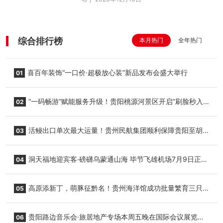
综合排行榜
本月热门
全年热门
喜百年装饰“一口价·超极放心装”新品发布会盛大举行
01
“一码畅游”赋能服务升级！贵阳桃源河景区开启“刷脸秒入
02
园”智慧游玩新模式
活鳗出口单次最大运量！贵州民航集团顺利保障贵阳至胡
03
志明国际生鲜货运任务
洞天福地迎宾客·磅礴乌蒙通山海 毕节飞雄机场7月9日正式
04
复航
高原添新丁，萌豚征黔名！贵州海洋馆成功批量繁育三只
05
小海豚，邀您为“高原宝宝”起名
贵阳路边音乐会·旅居地产专场本周五晚在国际会议展览中
06