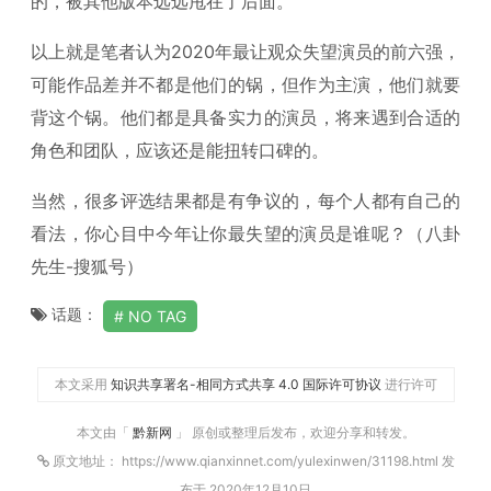
的，被其他版本远远甩在了后面。
以上就是笔者认为2020年最让观众失望演员的前六强，
可能作品差并不都是他们的锅，但作为主演，他们就要
背这个锅。他们都是具备实力的演员，将来遇到合适的
角色和团队，应该还是能扭转口碑的。
当然，很多评选结果都是有争议的，每个人都有自己的
看法，你心目中今年让你最失望的演员是谁呢？（八卦
先生-搜狐号）
话题：
NO TAG
本文采用
知识共享署名-相同方式共享 4.0 国际许可协议
进行许可
本文由「
黔新网
」 原创或整理后发布，欢迎分享和转发。
原文地址： https://www.qianxinnet.com/yulexinwen/31198.html 发
布于 2020年12月10日