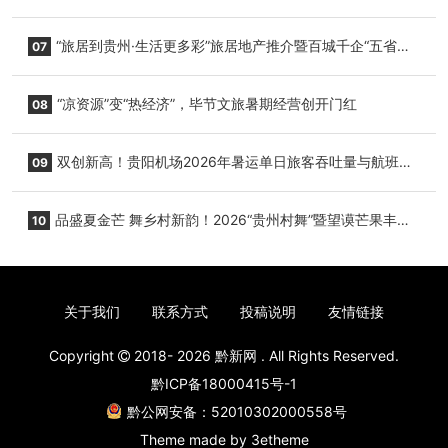
心举行
“旅居到贵州·生活更多彩”旅居地产推介暨百城千企“五省
07
+1”房地产联展联销活动在贵阳盛大启幕
“凉资源”变“热经济”，毕节文旅暑期经营创开门红
08
双创新高！贵阳机场2026年暑运单日旅客吞吐量与航班起
09
降架次齐破纪录
品盛夏金芒 舞乡村新韵！2026“贵州村舞”暨望谟芒果丰收
10
季促消费活动盛大启幕
关于我们
联系方式
投稿说明
友情链接
Copyright
2018- 2026
黔新网
. All Rights Reserved.
黔ICP备18000415号-1
黔公网安备：52010302000558号
Theme made by
3etheme