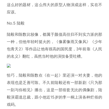
这么好的题材，这么伟大的原型人物演成这样，实在不
应该。
No.5 陆毅
陆毅和陈数比较像，都属于颜值高但归不到实力派的那
一种，但他年轻时挺火的，《像雾像雨又像风》《少年
包青天2》等作品让他有很高的国民度，3年前靠《人民
的名义》翻红，虽然当时他的演技备受吐槽。
恰巧，陆毅和陈数在《在一起》里还演一对夫妻，他的
表现也是乏善可陈。不久前陆毅还有一部新剧《只为那
一刻与你相见》播出，这是一部俗套无比的偶像剧，陆
毅演霸道总裁，跟小他近15岁的李一桐上演各种烂俗的
戏码。