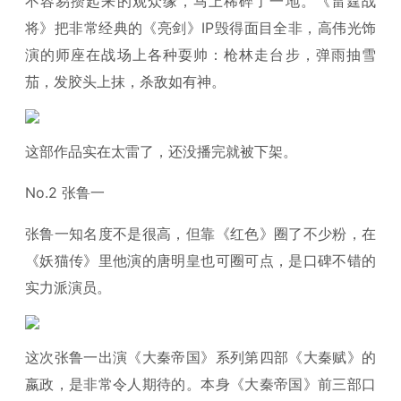
不容易攒起来的观众缘，马上稀碎了一地。《雷霆战
将》把非常经典的《亮剑》IP毁得面目全非，高伟光饰
演的师座在战场上各种耍帅：枪林走台步，弹雨抽雪
茄，发胶头上抹，杀敌如有神。
这部作品实在太雷了，还没播完就被下架。
No.2 张鲁一
张鲁一知名度不是很高，但靠《红色》圈了不少粉，在
《妖猫传》里他演的唐明皇也可圈可点，是口碑不错的
实力派演员。
这次张鲁一出演《大秦帝国》系列第四部《大秦赋》的
嬴政，是非常令人期待的。本身《大秦帝国》前三部口