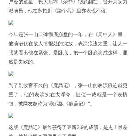
户晓的童星，长大后靠《余罪》彻底翻红，晋升为实力
派演员，他在翻拍剧《柒个我》里亦表现不俗。
今年是张一山口碑彻底崩盘的一年，在《局中人》里，
他演潜伏在敌人情报处的沈放，表演痕迹太重，让人一
眼就看出他在紧张、是卧底，把一个卧底演成这样，显
然是失败的。
到了刚收官不久的《鹿鼎记》，张一山的表演痕迹就更
重了，他的表演实在太浮夸，随便一截就是一个表情
包，被网友趣称为“猴戏版《鹿鼎记》”。
这版《鹿鼎记》最终获得了豆瓣2.9的成绩，是史上最差