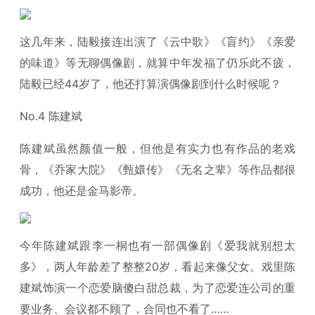
这几年来，陆毅接连出演了《云中歌》《盲约》《亲爱
的味道》等无聊偶像剧，就算中年发福了仍乐此不疲，
陆毅已经44岁了，他还打算演偶像剧到什么时候呢？
No.4 陈建斌
陈建斌虽然颜值一般，但他是有实力也有作品的老戏
骨，《乔家大院》《甄嬛传》《无名之辈》等作品都很
成功，他还是金马影帝。
今年陈建斌跟李一桐也有一部偶像剧《爱我就别想太
多》，两人年龄差了整整20岁，看起来像父女。戏里陈
建斌饰演一个恋爱脑傻白甜总裁，为了恋爱连公司的重
要业务、会议都不顾了，合同也不看了……