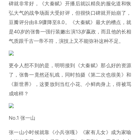
碑就非常好，《大秦赋》开播后就以精良的服化道和恢
弘大气的战争场面大受好评，但很快口碑就开始崩了，
豆瓣评分由8.9骤降至8.0。《大秦赋》最大的槽点，就
是40岁的张鲁一强行装嫩出演13岁嬴政，而且他的长相
气质跟千古一帝不符，演技上又不能弥补这种不足。
更令人想不到的是，明明接到《大秦赋》那么好的资源
了，张鲁一竟然还轧戏，同时拍摄《第二次也很美》和
《新世界》，这要放到当红小花、小鲜肉身上，得被骂
成啥样？
No.1 张一山
张一山小时候就靠《小兵张嘎》《家有儿女》成为家喻