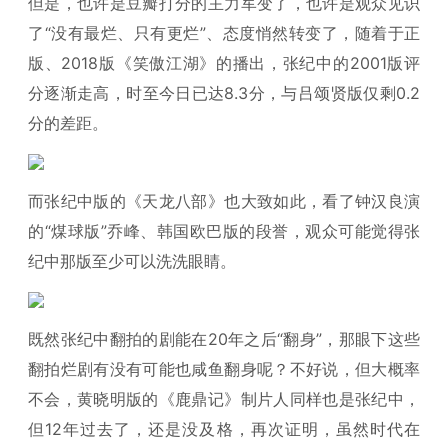
但是，也许是豆瓣打分的主力军变了，也许是观众见识
了“没有最烂、只有更烂”、态度悄然转变了，随着于正
版、2018版《笑傲江湖》的播出，张纪中的2001版评
分逐渐走高，时至今日已达8.3分，与吕颂贤版仅剩0.2
分的差距。
而张纪中版的《天龙八部》也大致如此，看了钟汉良演
的“煤球版”乔峰、韩国欧巴版的段誉，观众可能觉得张
纪中那版至少可以洗洗眼睛。
既然张纪中翻拍的剧能在20年之后“翻身”，那眼下这些
翻拍烂剧有没有可能也咸鱼翻身呢？不好说，但大概率
不会，黄晓明版的《鹿鼎记》制片人同样也是张纪中，
但12年过去了，还是没及格，再次证明，虽然时代在