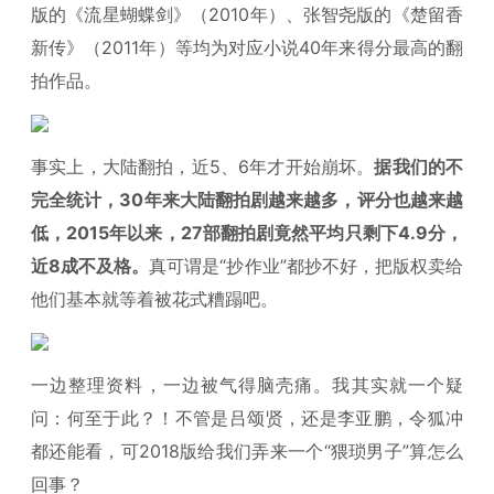
版的《流星蝴蝶剑》（2010年）、张智尧版的《楚留香
新传》（2011年）等均为对应小说40年来得分最高的翻
拍作品。
事实上，大陆翻拍，近5、6年才开始崩坏。
据我们的不
完全统计，30年来大陆翻拍剧越来越多，评分也越来越
低，2015年以来，27部翻拍剧竟然平均只剩下4.9分，
近8成不及格。
真可谓是“抄作业”都抄不好，把版权卖给
他们基本就等着被花式糟蹋吧。
一边整理资料，一边被气得脑壳痛。我其实就一个疑
问：何至于此？！不管是吕颂贤，还是李亚鹏，令狐冲
都还能看，可2018版给我们弄来一个“猥琐男子”算怎么
回事？