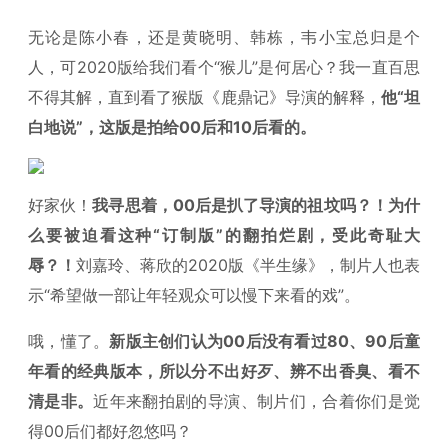
无论是陈小春，还是黄晓明、韩栋，韦小宝总归是个
人，可2020版给我们看个“猴儿”是何居心？我一直百思
不得其解，直到看了猴版《鹿鼎记》导演的解释，
他“坦
白地说”，这版是拍给00后和10后看的。
好家伙！
我寻思着，00后是扒了导演的祖坟吗？！为什
么要被迫看这种“订制版”的翻拍烂剧，受此奇耻大
辱？！
刘嘉玲、蒋欣的2020版《半生缘》，制片人也表
示“希望做一部让年轻观众可以慢下来看的戏”。
哦，懂了。
新版主创们认为00后没有看过80、90后童
年看的经典版本，所以分不出好歹、辨不出香臭、看不
清是非。
近年来翻拍剧的导演、制片们，合着你们是觉
得00后们都好忽悠吗？