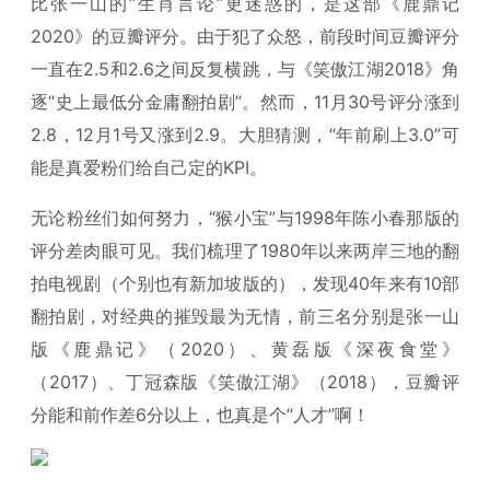
比张一山的“生肖言论”更迷惑的，是这部《鹿鼎记
2020》的豆瓣评分。由于犯了众怒，前段时间豆瓣评分
一直在2.5和2.6之间反复横跳，与《笑傲江湖2018》角
逐“史上最低分金庸翻拍剧”。然而，11月30号评分涨到
2.8，12月1号又涨到2.9。大胆猜测，“年前刷上3.0”可
能是真爱粉们给自己定的KPI。
无论粉丝们如何努力，“猴小宝”与1998年陈小春那版的
评分差肉眼可见。我们梳理了1980年以来两岸三地的翻
拍电视剧（个别也有新加坡版的），发现40年来有10部
翻拍剧，对经典的摧毁最为无情，前三名分别是张一山
版《鹿鼎记》（2020）、黄磊版《深夜食堂》
（2017）、丁冠森版《笑傲江湖》（2018），豆瓣评
分能和前作差6分以上，也真是个“人才”啊！