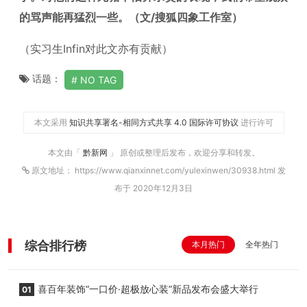
的骂声能再猛烈一些。（文/搜狐四象工作室）
（实习生Infin对此文亦有贡献）
话题：
NO TAG
本文采用
知识共享署名-相同方式共享 4.0 国际许可协议
进行许可
本文由「
黔新网
」 原创或整理后发布，欢迎分享和转发。
原文地址： https://www.qianxinnet.com/yulexinwen/30938.html 发
布于 2020年12月3日
综合排行榜
本月热门
全年热门
喜百年装饰“一口价·超极放心装”新品发布会盛大举行
01