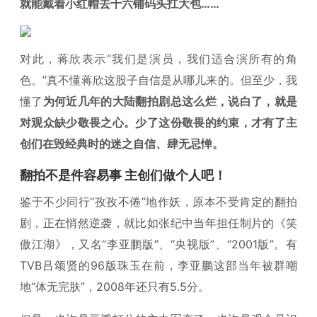
就能戴着小红帽去十六铺码头扛大包……
对此，蒋欣表示“我们是演员，我们适合演所有的角
色。”真不懂蒋欣这股子自信是从哪儿来的。但至少，我
懂了
为何近几年的大陆翻拍剧总这么烂，说白了，就是
对观众缺少敬畏之心。少了这份敬畏的约束，才有了主
创们在毁经典时的迷之自信、肆无忌惮。
翻拍不是件容易事 主创们做个人吧！
鉴于不少同行“孜孜不倦”地作妖，原本不受肯定的翻拍
剧，正在悄然逆袭，就比如张纪中当年担任制片的《笑
傲江湖》，又名“李亚鹏版”、“央视版”、“2001版”。有
TVB吕颂贤的96版珠玉在前，李亚鹏这部当年被群嘲
地“体无完肤”，2008年还只有5.5分。