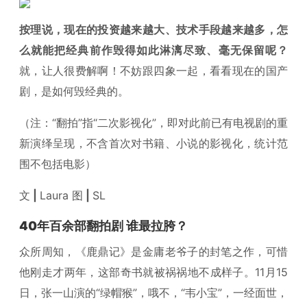
按理说，现在的投资越来越大、技术手段越来越多，怎
么就能把经典前作毁得如此淋漓尽致、毫无保留呢？
就，让人很费解啊！不妨跟四象一起，看看现在的国产
剧，是如何毁经典的。
（注：“翻拍”指“二次影视化”，即对此前已有电视剧的重
新演绎呈现，不含首次对书籍、小说的影视化，统计范
围不包括电影）
文
|
Laura 图
|
SL
40年百余部翻拍剧 谁最拉胯？
众所周知，《鹿鼎记》是金庸老爷子的封笔之作，可惜
他刚走才两年，这部奇书就被祸祸地不成样子。11月15
日，张一山演的“绿帽猴”，哦不，“韦小宝”，一经面世，