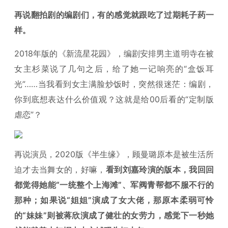
再说翻拍剧的编剧们，有的感觉就跟吃了过期耗子药一
样。
2018年版的《新流星花园》，编剧安排男主道明寺在被
女主杉菜说了几句之后，给了她一记响亮的“盒饭耳
光”……当我看到女主满脸炒饭时，突然很迷茫：编剧，
你到底想表达什么价值观？这就是给00后看的“定制版
虐恋”？
再说演员，2020版《半生缘》，顾曼璐原本是被生活所
迫才去当舞女的，好嘛，
看到刘嘉玲演的版本，我回回
都觉得她能“一统整个上海滩”、军阀青帮都不服不行的
那种；如果说“姐姐”演成了女大佬，那原本柔弱可怜
的“妹妹”则被蒋欣演成了健壮的女劳力，感觉下一秒她