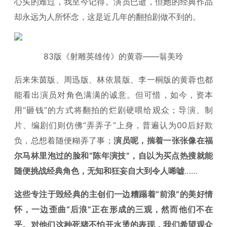
心头的难过，我至今记得。演员已逝，但她的经典作品
却永远为人所怀念，这是近几年的翻拍剧做不到的。
83版《射雕英雄传》的黄蓉——翁美玲
后来朱茵版、周迅版、林依晨版、李一桐版的黄蓉也都
能看出演员对角色满满的诚意。但可惜，如今，资本
用“砸钱”的方式将翻拍的烂剧硬喂给观众；导演、制
片、编剧们则仿佛“弄弄子”上身，普遍认为00后好欺
负，总想着随便糊弄了事；
演员呢，揣着一张张像在福
尔马林里泡过的脸和“陈年演技”，自以为买点热搜就能
随便挑战经典角色，无知和狂妄自大到令人唏嘘
……
这些专注于毁经典的主创们一边糟蹋着“前浪”的美好情
怀，一边歪曲“后浪”正在形成的三观，然而他们不在
乎。对他们这种死猪不怕开水烫的表现，我们希望观众