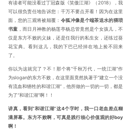
有读者可能没看过丁冠森版《笑傲江湖》（2018），我
可以很负责任地告诉您：千万不要点开看！因为在这里
面，您的三观将被颠覆：
令狐冲像是个端茶送水的猥琐
书童
，而日月神教的杨莲亭杨总管竟然是个女孩儿，不
仅是东方不败的义妹，还是任我行的私生女，还练过葵
花宝典。看到这儿，我的下巴已经掉在地上捡不回来
了。
你以为这就完了？不！那个将“千秋万代，一统江湖”作
为slogan的东方不败，在这里面竟然执著于“建立一个没
有流血和牺牲的和谐江湖”，他所做的一切的一切，都是
为了“和谐江湖”啊！！
讲真，看到“和谐江湖”这4个字时，我一口老血差点糊
满屏幕。东方不败啊，可真是践行核心价值观的好boy
啊！