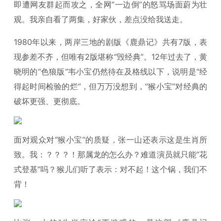
即遭网友群起而攻之，全网“一边倒”的怒骂场面蔚为壮
观。我亲自看了两集，好家伙，差点没给我送走。
1980年以来，两岸三地的剧版《鹿鼎记》共有7版，表
现参差不齐，但唯有2版堪称“毁经典”。12年过去了，黄
晓明的“色狼版”韦小宝仍然待在及格线以下，说明是“经
得起时间检验的烂”，但万万没想到，“猴小宝”对经典的
破坏更强、更彻底。
面对观众对“猴小宝”的质疑，张一山还表示这是生肖所
致。我：？？？！那属龙的怎么办？难道演员就只能“花
式登基”吗？猴儿们听了表示：对不起！这个锅，我们不
背！