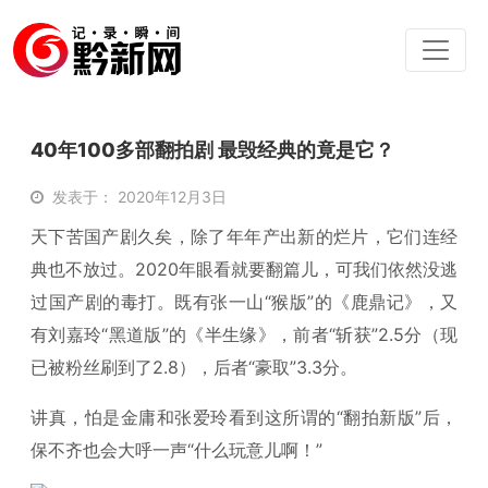
40年100多部翻拍剧 最毁经典的竟是它？
发表于： 2020年12月3日
天下苦国产剧久矣，除了年年产出新的烂片，它们连经
典也不放过。2020年眼看就要翻篇儿，可我们依然没逃
过国产剧的毒打。既有张一山“猴版”的《鹿鼎记》，又
有刘嘉玲“黑道版”的《半生缘》，前者“斩获”2.5分（现
已被粉丝刷到了2.8），后者“豪取”3.3分。
讲真，怕是金庸和张爱玲看到这所谓的“翻拍新版”后，
保不齐也会大呼一声“什么玩意儿啊！”