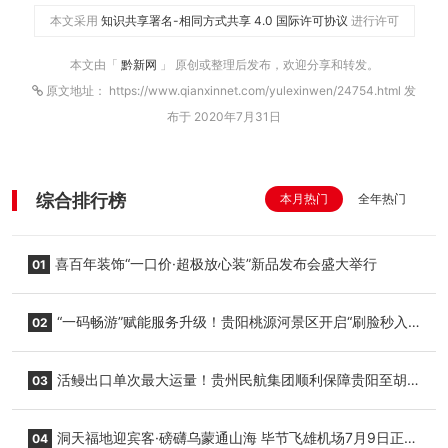
本文采用
知识共享署名-相同方式共享 4.0 国际许可协议
进行许可
本文由「
黔新网
」 原创或整理后发布，欢迎分享和转发。
原文地址： https://www.qianxinnet.com/yulexinwen/24754.html 发
布于 2020年7月31日
综合排行榜
本月热门
全年热门
喜百年装饰“一口价·超极放心装”新品发布会盛大举行
01
“一码畅游”赋能服务升级！贵阳桃源河景区开启“刷脸秒入
02
园”智慧游玩新模式
活鳗出口单次最大运量！贵州民航集团顺利保障贵阳至胡
03
志明国际生鲜货运任务
洞天福地迎宾客·磅礴乌蒙通山海 毕节飞雄机场7月9日正式
04