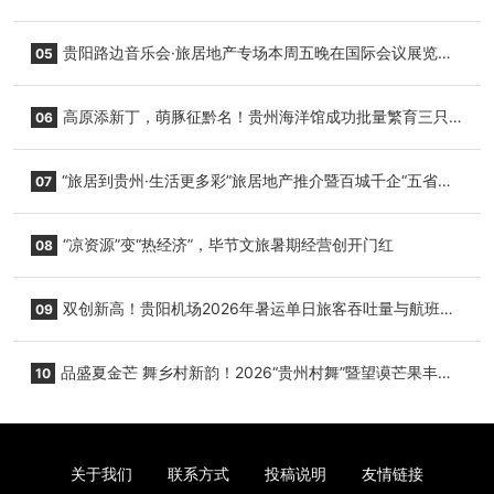
复航
贵阳路边音乐会·旅居地产专场本周五晚在国际会议展览中
05
心举行
高原添新丁，萌豚征黔名！贵州海洋馆成功批量繁育三只
06
小海豚，邀您为“高原宝宝”起名
“旅居到贵州·生活更多彩”旅居地产推介暨百城千企“五省
07
+1”房地产联展联销活动在贵阳盛大启幕
“凉资源”变“热经济”，毕节文旅暑期经营创开门红
08
双创新高！贵阳机场2026年暑运单日旅客吞吐量与航班起
09
降架次齐破纪录
品盛夏金芒 舞乡村新韵！2026“贵州村舞”暨望谟芒果丰收
10
季促消费活动盛大启幕
关于我们
联系方式
投稿说明
友情链接