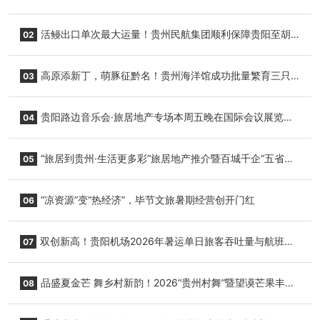
活鳗出口单次最大运量！贵州民航集团顺利保障贵阳至胡
02
志明国际生鲜货运任务
高原添新丁，萌豚征黔名！贵州海洋馆成功批量繁育三只
03
小海豚，邀您为“高原宝宝”起名
贵阳路边音乐会·旅居地产专场本周五晚在国际会议展览中
04
心举行
“旅居到贵州·生活更多彩”旅居地产推介暨百城千企“五省
05
+1”房地产联展联销活动在贵阳盛大启幕
“凉资源”变“热经济”，毕节文旅暑期经营创开门红
06
双创新高！贵阳机场2026年暑运单日旅客吞吐量与航班起
07
降架次齐破纪录
品盛夏金芒 舞乡村新韵！2026“贵州村舞”暨望谟芒果丰收
08
季促消费活动盛大启幕