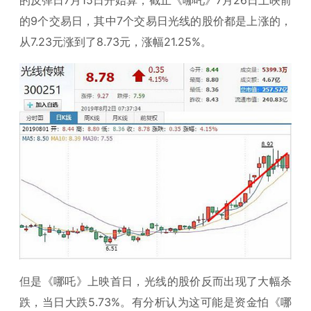
的反弹日7月15日开始算，截止《哪吒》7月26日上映前
的9个交易日，其中7个交易日光线的股价都是上涨的，
从7.23元涨到了8.73元，涨幅21.25%。
但是《哪吒》上映首日，光线的股价反而出现了大幅杀
跌，当日大跌5.73%。有分析认为这可能是资金怕《哪