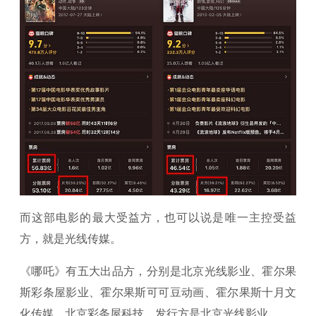
而这部电影的最大受益方，也可以说是唯一主控受益
方，就是光线传媒。
《哪吒》有五大出品方，分别是北京光线影业、霍尔果
斯彩条屋影业、霍尔果斯可可豆动画、霍尔果斯十月文
化传媒、北京彩条屋科技，发行方是北京光线影业。