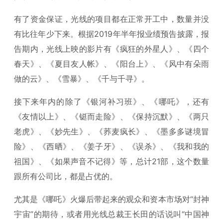
有了资金保证，光线的项目都在正常开工中，数量并没
有比往年少下来。根据2019年半年报业绩预告披露，报
告期内，光线上映的影片有《疯狂的外星人》、《四个
春天》、《夏目友人帐》、《阳台上》、《风中有朵雨
做的云》、《雪暴》、《千与千寻》。
接下来年内的除了《银河补习班》、《哪吒》，还有
《友情以上》、《铤而走险》、《保持沉默》、《两只
老虎》、《妙先生》、《荞麦疯长》、《墨多多谜境冒
险》、《西晒》、《姜子牙》、《误杀》、《我和我的
祖国》、《如果声音不记得》等，总计21部，这个数量
跟所有公司比，都是占优的。
尤其是《哪吒》火爆后带起来的观众和资本市场对“封神
宇宙”的期待，或者用光线总裁王长田的话说叫“中国神