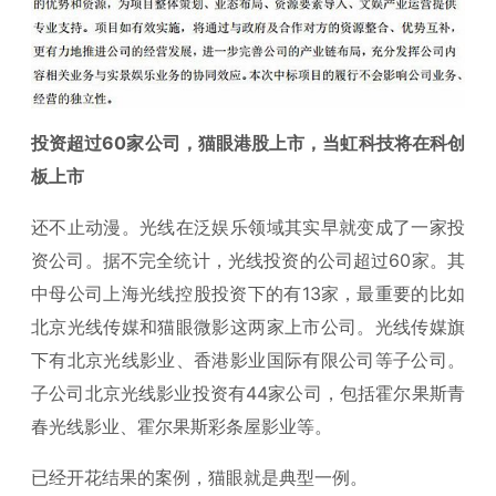
投资超过60家公司，猫眼港股上市，当虹科技将在科创
板上市
还不止动漫。光线在泛娱乐领域其实早就变成了一家投
资公司。据不完全统计，光线投资的公司超过60家。其
中母公司上海光线控股投资下的有13家，最重要的比如
北京光线传媒和猫眼微影这两家上市公司。光线传媒旗
下有北京光线影业、香港影业国际有限公司等子公司。
子公司北京光线影业投资有44家公司，包括霍尔果斯青
春光线影业、霍尔果斯彩条屋影业等。
已经开花结果的案例，猫眼就是典型一例。