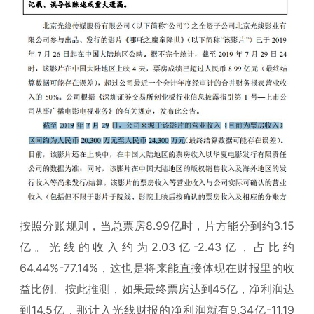
按照分账规则，当总票房8.99亿时，片方能分到约3.15
亿。光线的收入约为2.03亿-2.43亿，占比约
64.44%-77.14%，这也是将来能直接体现在财报里的收
益比例。按此推测，如果最终票房达到45亿，净利润达
到14.5亿，那计入光线财报的净利润就有9.34亿-11.19