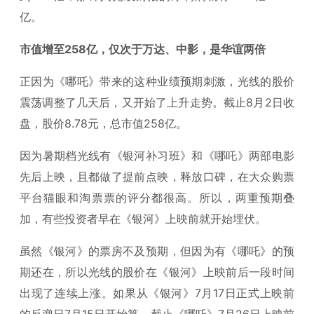
亿。
市值增至258亿，仅次于万达、中影，是华谊两倍
正因为《哪吒》带来的这种业绩预期刺激，光线的股价
震荡调整了几天后，又开始了上升走势。截止8月2日收
盘，股价8.78元，总市值258亿。
因为暑期档光线有《银河补习班》和《哪吒》两部电影
先后上映，且都做了提前点映，释放口碑，在大众购票
平台猫眼和淘票票的评分都很高。所以，两重预期叠
加，有些投资者早在《银河》上映前就开始埋伏。
虽然《银河》的票房不及预期，但因为有《哪吒》的预
期还在，所以光线的股价在《银河》上映前后一段时间
出现了连续上涨。如果从《银河》7月17日正式上映前