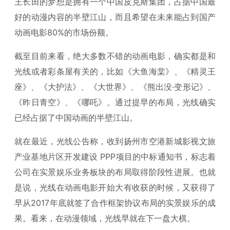
王长田的梦想是拥有一个中国皮克斯集团，占据中国最
好的动漫内容的半壁江山，而且希望在未来能占到国产
动画电影80%的市场份额。
截至目前来看，绝大多数不错的动画电影，确实都是和
光线或者彩条屋有关的，比如《大鱼海棠》、《精灵王
座》、《大护法》、《大世界》、《熊出没·变形记》、
《昨日青空》、《哪吒》。通过提早的布局，光线确实
已经占据了中国动画的半壁江山。
就在最近，光线公告称，收到扬州市空港新城影视文旅
产业基地片区开发建设 PPP项目的中标通知书，标志着
公司在实景娱乐业务板块的布局取得阶段性进展。也就
是说，光线在动画电影开始大有收获的时候，又获得了
早从2017年底就签了合作框架协议布局的实景娱乐的成
果。看来，在动漫领域，光线早就在下一盘大棋。