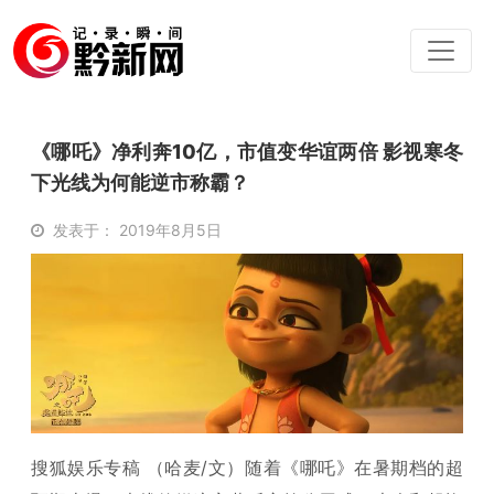
《哪吒》净利奔10亿，市值变华谊两倍 影视寒冬
下光线为何能逆市称霸？
发表于： 2019年8月5日
搜狐娱乐专稿 （哈麦/文）随着《哪吒》在暑期档的超