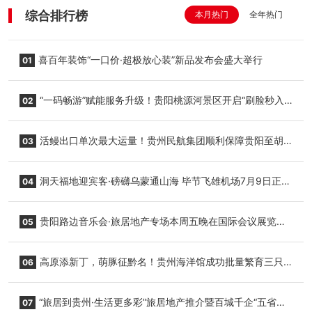
综合排行榜
本月热门
全年热门
喜百年装饰“一口价·超极放心装”新品发布会盛大举行
01
“一码畅游”赋能服务升级！贵阳桃源河景区开启“刷脸秒入
02
园”智慧游玩新模式
活鳗出口单次最大运量！贵州民航集团顺利保障贵阳至胡
03
志明国际生鲜货运任务
洞天福地迎宾客·磅礴乌蒙通山海 毕节飞雄机场7月9日正式
04
复航
贵阳路边音乐会·旅居地产专场本周五晚在国际会议展览中
05
心举行
高原添新丁，萌豚征黔名！贵州海洋馆成功批量繁育三只
06
小海豚，邀您为“高原宝宝”起名
“旅居到贵州·生活更多彩”旅居地产推介暨百城千企“五省
07