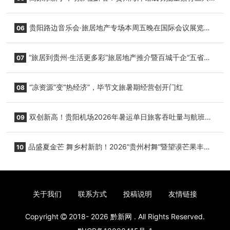
小海豚，邀您为“高原宝宝”起名
贵阳路边音乐会·旅居地产专场本周五晚在国际会议展览中
06
心举行
“旅居到贵州·生活更多彩”旅居地产推介暨百城千企“五省
07
+1”房地产联展联销活动在贵阳盛大启幕
“凉资源”变“热经济”，毕节文旅暑期经营创开门红
08
双创新高！贵阳机场2026年暑运单日旅客吞吐量与航班起
09
降架次齐破纪录
品盛夏金芒 舞乡村新韵！2026“贵州村舞”暨望谟芒果丰收
10
季促消费活动盛大启幕
关于我们
联系方式
投稿说明
友情链接
Copyright
2018- 2026
黔新网
. All Rights Reserved.