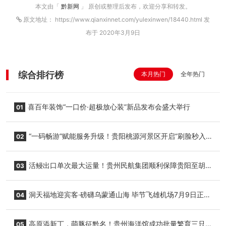
本文由「
黔新网
」 原创或整理后发布，欢迎分享和转发。
原文地址： https://www.qianxinnet.com/yulexinwen/18440.html 发
布于 2020年3月9日
综合排行榜
本月热门
全年热门
喜百年装饰“一口价·超极放心装”新品发布会盛大举行
01
“一码畅游”赋能服务升级！贵阳桃源河景区开启“刷脸秒入
02
园”智慧游玩新模式
活鳗出口单次最大运量！贵州民航集团顺利保障贵阳至胡
03
志明国际生鲜货运任务
洞天福地迎宾客·磅礴乌蒙通山海 毕节飞雄机场7月9日正式
04
复航
高原添新丁，萌豚征黔名！贵州海洋馆成功批量繁育三只
05