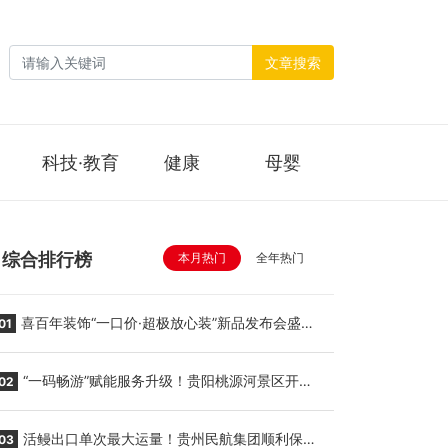
文章搜索
科技·教育
健康
母婴
综合排行榜
本月热门
全年热门
喜百年装饰“一口价·超极放心装”新品发布会盛大
01
举行
“一码畅游”赋能服务升级！贵阳桃源河景区开
02
启“刷脸秒入园”智慧游玩新模式
活鳗出口单次最大运量！贵州民航集团顺利保障
03