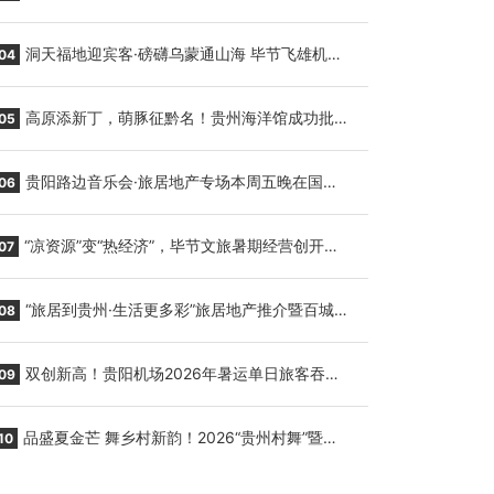
贵阳至胡志明国际生鲜货运任务
洞天福地迎宾客·磅礴乌蒙通山海 毕节飞雄机场
04
7月9日正式复航
高原添新丁，萌豚征黔名！贵州海洋馆成功批量
05
繁育三只小海豚，邀您为“高原宝宝”起名
贵阳路边音乐会·旅居地产专场本周五晚在国际
06
会议展览中心举行
“凉资源”变“热经济”，毕节文旅暑期经营创开门
07
红
“旅居到贵州·生活更多彩”旅居地产推介暨百城千
08
企“五省+1”房地产联展联销活动在贵阳盛大启幕
双创新高！贵阳机场2026年暑运单日旅客吞吐
09
量与航班起降架次齐破纪录
品盛夏金芒 舞乡村新韵！2026“贵州村舞”暨望
10
谟芒果丰收季促消费活动盛大启幕