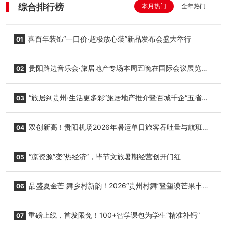
综合排行榜
本月热门
全年热门
喜百年装饰“一口价·超极放心装”新品发布会盛大举行
01
贵阳路边音乐会·旅居地产专场本周五晚在国际会议展览中
02
心举行
“旅居到贵州·生活更多彩”旅居地产推介暨百城千企“五省
03
+1”房地产联展联销活动在贵阳盛大启幕
双创新高！贵阳机场2026年暑运单日旅客吞吐量与航班起
04
降架次齐破纪录
“凉资源”变“热经济”，毕节文旅暑期经营创开门红
05
品盛夏金芒 舞乡村新韵！2026“贵州村舞”暨望谟芒果丰收
06
季促消费活动盛大启幕
重磅上线，首发限免！100+智学课包为学生“精准补钙”
07