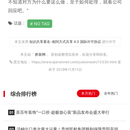
不知道对方为什么要这么做，至于如何处理，就看公司
回应吧。”
话题：
NO TAG
本文采用
知识共享署名-相同方式共享 4.0 国际许可协议
进行许可
本文由「
黔新网
」 原创或整理后发布，欢迎分享和转发。
原文地址： https://www.qianxinnet.com/yulexinwen/13330.html 发
布于 2019年11月11日
综合排行榜
本月热门
全年热门
喜百年装饰“一口价·超极放心装”新品发布会盛大举行
01
活鳗出口单次最大运量！贵州民航集团顺利保障贵阳至胡
02