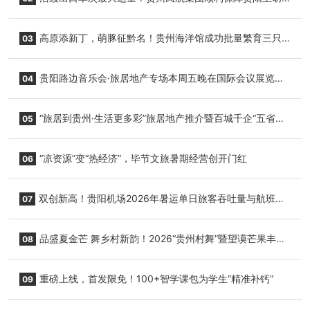
志明国际生鲜货运任务
高原添新丁，萌豚征黔名！贵州海洋馆成功批量繁育三只
03
小海豚，邀您为“高原宝宝”起名
贵阳路边音乐会·旅居地产专场本周五晚在国际会议展览中
04
心举行
“旅居到贵州·生活更多彩”旅居地产推介暨百城千企“五省
05
+1”房地产联展联销活动在贵阳盛大启幕
“凉资源”变“热经济”，毕节文旅暑期经营创开门红
06
双创新高！贵阳机场2026年暑运单日旅客吞吐量与航班起
07
降架次齐破纪录
品盛夏金芒 舞乡村新韵！2026“贵州村舞”暨望谟芒果丰收
08
季促消费活动盛大启幕
重磅上线，首发限免！100+智学课包为学生“精准补钙”
09