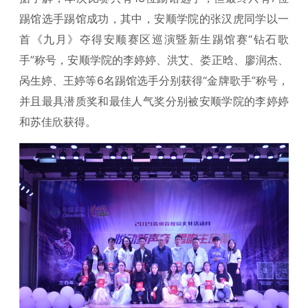
踢馆选手踢馆成功，其中，安顺学院的张汉虎同学以一
首《九月》夺得安顺赛区巡演暨新生踢馆赛“钻石歌
手”称号，安顺学院的李婷婷、洪艾、娄正晗、廖润杰、
呙生婷、王婷等6名踢馆选手分别获得“金牌歌手”称号，
并且最具潜质奖和最佳人气奖分别被安顺学院的李婷婷
和苏佳欣获得。