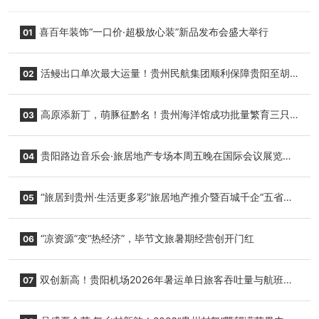
喜百年装饰“一口价·超极放心装”新品发布会盛大举行
01
活鳗出口单次最大运量！贵州民航集团顺利保障贵阳至胡
02
志明国际生鲜货运任务
高原添新丁，萌豚征黔名！贵州海洋馆成功批量繁育三只
03
小海豚，邀您为“高原宝宝”起名
贵阳路边音乐会·旅居地产专场本周五晚在国际会议展览中
04
心举行
“旅居到贵州·生活更多彩”旅居地产推介暨百城千企“五省
05
+1”房地产联展联销活动在贵阳盛大启幕
“凉资源”变“热经济”，毕节文旅暑期经营创开门红
06
双创新高！贵阳机场2026年暑运单日旅客吞吐量与航班起
07
降架次齐破纪录