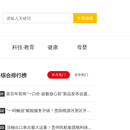
文章搜索
科技·教育
健康
母婴
综合排行榜
本月热门
全年热门
喜百年装饰“一口价·超极放心装”新品发布会盛大
01
举行
“一码畅游”赋能服务升级！贵阳桃源河景区开
02
启“刷脸秒入园”智慧游玩新模式
活鳗出口单次最大运量！贵州民航集团顺利保障
03