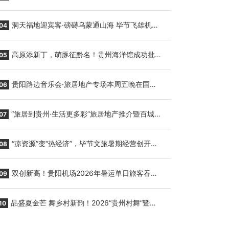
贵阳至胡志明国际生鲜货运任务
洞天福地迎宾客·磅礴乌蒙通山海 毕节飞雄机场
04
7月9日正式复航
高原添新丁，萌豚征黔名！贵州海洋馆成功批量
05
繁育三只小海豚，邀您为“高原宝宝”起名
贵阳路边音乐会·旅居地产专场本周五晚在国际
06
会议展览中心举行
“旅居到贵州·生活更多彩”旅居地产推介暨百城千
07
企“五省+1”房地产联展联销活动在贵阳盛大启幕
“凉资源”变“热经济”，毕节文旅暑期经营创开门
08
红
双创新高！贵阳机场2026年暑运单日旅客吞吐
09
量与航班起降架次齐破纪录
品盛夏金芒 舞乡村新韵！2026“贵州村舞”暨望
10
谟芒果丰收季促消费活动盛大启幕