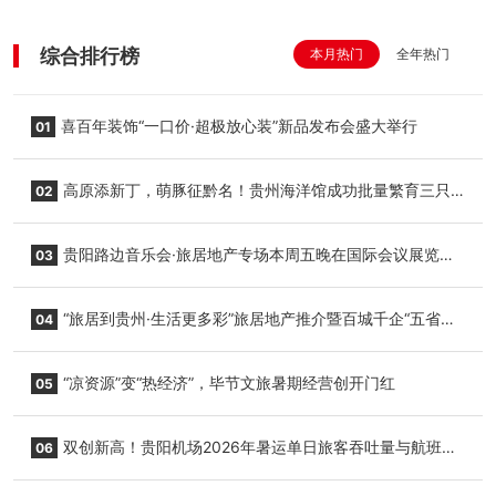
综合排行榜
本月热门
全年热门
喜百年装饰“一口价·超极放心装”新品发布会盛大举行
01
高原添新丁，萌豚征黔名！贵州海洋馆成功批量繁育三只
02
小海豚，邀您为“高原宝宝”起名
贵阳路边音乐会·旅居地产专场本周五晚在国际会议展览中
03
心举行
“旅居到贵州·生活更多彩”旅居地产推介暨百城千企“五省
04
+1”房地产联展联销活动在贵阳盛大启幕
“凉资源”变“热经济”，毕节文旅暑期经营创开门红
05
双创新高！贵阳机场2026年暑运单日旅客吞吐量与航班起
06
降架次齐破纪录