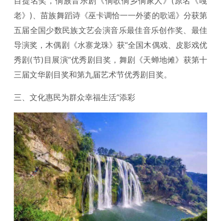
目提名奖，侗族音乐剧《侗歌侗乡侗家人》(原名《嘎
老》)、苗族舞蹈诗《巫卡调恰一一外婆的歌谣》分获第
五届全国少数民族文艺会演音乐最佳音乐创作奖、最佳
导演奖，木偶剧《水寨龙珠》获“全国木偶戏、皮影戏优
秀剧(节)目展演”优秀剧目奖，舞剧《天蝉地傩》获第十
三届文华剧目奖和第九届艺术节优秀剧目奖。
三、文化惠民为群众幸福生活“添彩