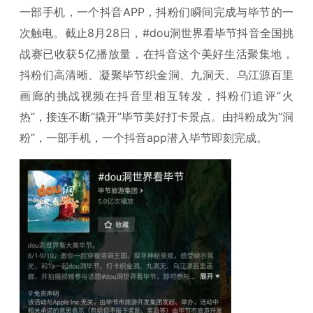
一部手机，一个抖音APP，抖粉们瞬间完成与毕节的一
次触电。截止8月28日，#dou洞世界看毕节抖音全国挑
战赛已收获5亿播放量，在抖音这个美好生活聚集地，
抖粉们高清晰、凝聚毕节织金洞、九洞天、乌江源百里
画廊的挑战视频在抖音里相互转发，抖粉们追评“火
热”，接连不断“撬开”毕节美好打卡景点。由抖粉成为“洞
粉”，一部手机，一个抖音app潜入毕节即刻完成。