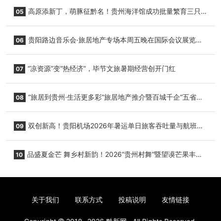
复航
高原添新丁，萌豚征黔名！贵州海洋馆成功批量繁育三只
05
小海豚，邀您为“高原宝宝”起名
贵阳路边音乐会·旅居地产专场本周五晚在国际会议展览中
06
心举行
“凉资源”变“热经济”，毕节文旅暑期经营创开门红
07
“旅居到贵州·生活更多彩”旅居地产推介暨百城千企“五省
08
+1”房地产联展联销活动在贵阳盛大启幕
双创新高！贵阳机场2026年暑运单日旅客吞吐量与航班起
09
降架次齐破纪录
品盛夏金芒 舞乡村新韵！2026“贵州村舞”暨望谟芒果丰收
10
季促消费活动盛大启幕
关于我们
联系方式
投稿说明
友情链接