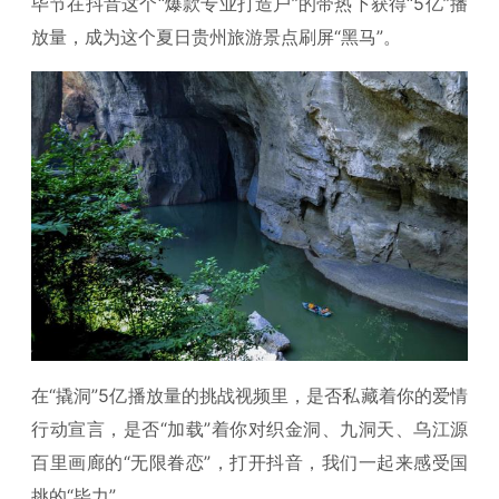
毕节在抖音这个“爆款专业打造户”的带热下获得“5亿”播
放量，成为这个夏日贵州旅游景点刷屏“黑马”。
在“撬洞”5亿播放量的挑战视频里，是否私藏着你的爱情
行动宣言，是否“加载”着你对织金洞、九洞天、乌江源
百里画廊的“无限眷恋”，打开抖音，我们一起来感受国
挑的“毕力”。