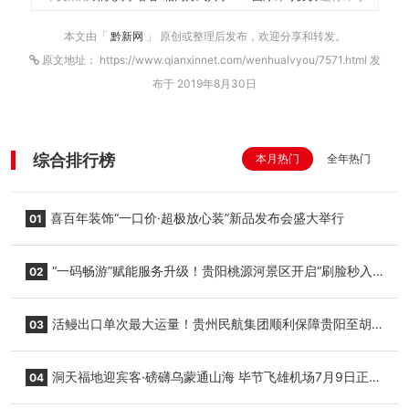
本文由「
黔新网
」 原创或整理后发布，欢迎分享和转发。
原文地址： https://www.qianxinnet.com/wenhualvyou/7571.html 发
布于 2019年8月30日
综合排行榜
本月热门
全年热门
喜百年装饰“一口价·超极放心装”新品发布会盛大举行
01
“一码畅游”赋能服务升级！贵阳桃源河景区开启“刷脸秒入
02
园”智慧游玩新模式
活鳗出口单次最大运量！贵州民航集团顺利保障贵阳至胡
03
志明国际生鲜货运任务
洞天福地迎宾客·磅礴乌蒙通山海 毕节飞雄机场7月9日正式
04