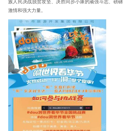
族人民决战脱贫攻坚、决胜同步小康的顽强斗志、磅礴
激情和强大力量。