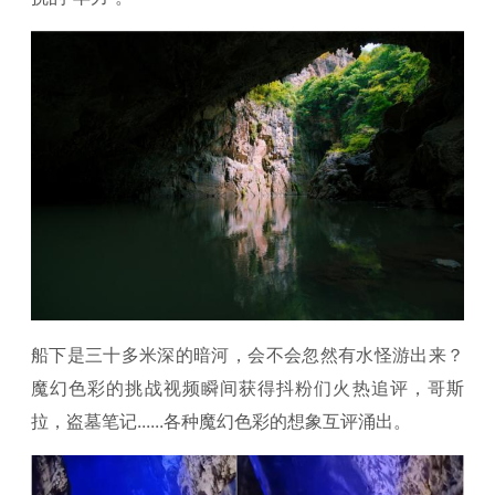
船下是三十多米深的暗河，会不会忽然有水怪游出来？
魔幻色彩的挑战视频瞬间获得抖粉们火热追评，哥斯
拉，盗墓笔记......各种魔幻色彩的想象互评涌出。