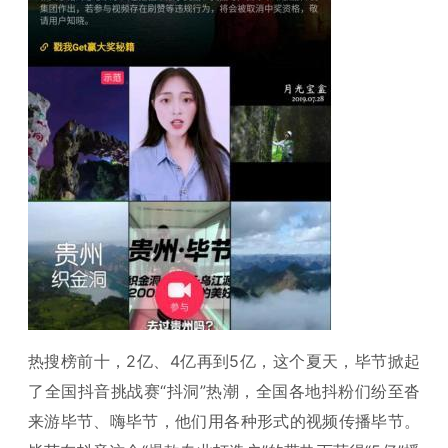
热搜榜前十，2亿、4亿再到5亿，这个夏天，毕节掀起
了全国抖音挑战赛“抖洞”热潮，全国各地抖粉们纷至沓
来游毕节、嗨毕节，他们用各种形式的视频传播毕节。