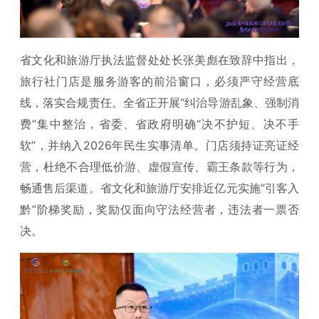
省文化和旅游厅执法监督处处长张美彪在致辞中指出，
旅行社门店是服务游客的前沿窗口，必须严守经营底
线，落实合规责任。全省正开展“纠治导游乱象、强制消
费”集中整治，省委、省政府明确“决不护短、决不手
软”，并纳入2026年民生实事清单。门店须持证亮证经
营，杜绝不合理低价游、虚假宣传、霸王条款等行为，
畅通售后渠道。省文化和旅游厅安排近亿元实施“引客入
黔”阶梯奖励，奖励仅面向守法经营者，违法者一票否
决。