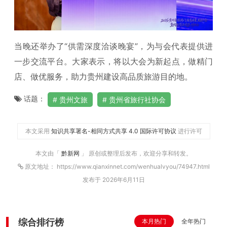
当晚还举办了“供需深度洽谈晚宴”，为与会代表提供进
一步交流平台。大家表示，将以大会为新起点，做精门
店、做优服务，助力贵州建设高品质旅游目的地。
话题：
贵州文旅
贵州省旅行社协会
本文采用
知识共享署名-相同方式共享 4.0 国际许可协议
进行许可
本文由「
黔新网
」 原创或整理后发布，欢迎分享和转发。
原文地址： https://www.qianxinnet.com/wenhualvyou/74947.html
发布于 2026年6月11日
综合排行榜
本月热门
全年热门