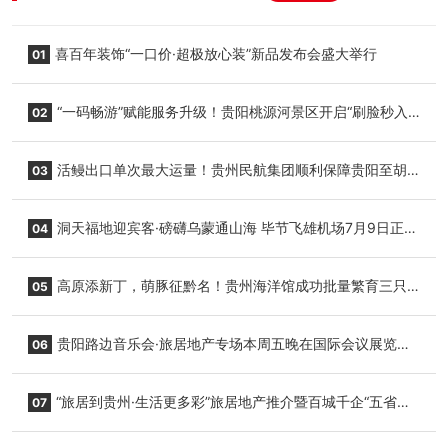
喜百年装饰“一口价·超极放心装”新品发布会盛大举行
01
“一码畅游”赋能服务升级！贵阳桃源河景区开启“刷脸秒入
02
园”智慧游玩新模式
活鳗出口单次最大运量！贵州民航集团顺利保障贵阳至胡
03
志明国际生鲜货运任务
洞天福地迎宾客·磅礴乌蒙通山海 毕节飞雄机场7月9日正式
04
复航
高原添新丁，萌豚征黔名！贵州海洋馆成功批量繁育三只
05
小海豚，邀您为“高原宝宝”起名
贵阳路边音乐会·旅居地产专场本周五晚在国际会议展览中
06
心举行
“旅居到贵州·生活更多彩”旅居地产推介暨百城千企“五省
07
+1”房地产联展联销活动在贵阳盛大启幕