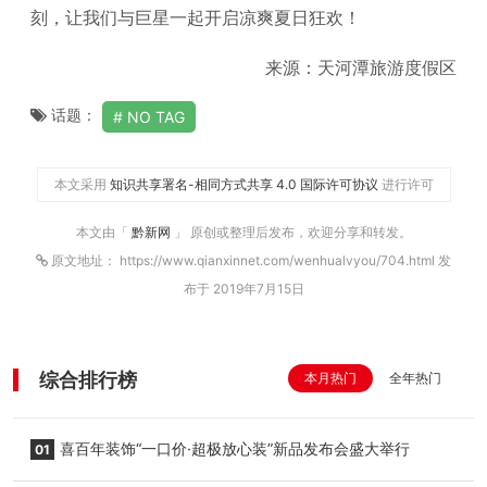
刻，让我们与巨星一起开启凉爽夏日狂欢！
来源：天河潭旅游度假区
话题：
NO TAG
本文采用
知识共享署名-相同方式共享 4.0 国际许可协议
进行许可
本文由「
黔新网
」 原创或整理后发布，欢迎分享和转发。
原文地址： https://www.qianxinnet.com/wenhualvyou/704.html 发
布于 2019年7月15日
综合排行榜
本月热门
全年热门
喜百年装饰“一口价·超极放心装”新品发布会盛大举行
01