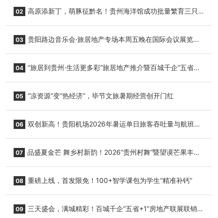
高原添新丁，萌豚征黔名！贵州海洋馆成功批量繁育三只
02
小海豚，邀您为“高原宝宝”起名
贵阳路边音乐会·旅居地产专场本周五晚在国际会议展览中
03
心举行
“旅居到贵州·生活更多彩”旅居地产推介暨百城千企“五省
04
+1”房地产联展联销活动在贵阳盛大启幕
“凉资源”变“热经济”，毕节文旅暑期经营创开门红
05
双创新高！贵阳机场2026年暑运单日旅客吞吐量与航班起
06
降架次齐破纪录
品盛夏金芒 舞乡村新韵！2026“贵州村舞”暨望谟芒果丰收
07
季促消费活动盛大启幕
重磅上线，首发限免！100+智学课包为学生“精准补钙”
08
三天盛会，满城精彩！百城千企“五省+1”房地产联展联销活
09