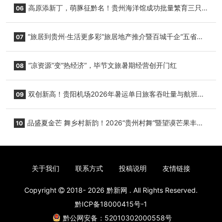
高原添新丁，萌豚征黔名！贵州海洋馆成功批量繁育三只
06
小海豚，邀您为“高原宝宝”起名
“旅居到贵州·生活更多彩”旅居地产推介暨百城千企“五省
07
+1”房地产联展联销活动在贵阳盛大启幕
“凉资源”变“热经济”，毕节文旅暑期经营创开门红
08
双创新高！贵阳机场2026年暑运单日旅客吞吐量与航班起
09
降架次齐破纪录
品盛夏金芒 舞乡村新韵！2026“贵州村舞”暨望谟芒果丰收
10
季促消费活动盛大启幕
关于我们
联系方式
投稿说明
友情链接
Copyright
2018- 2026
黔新网
. All Rights Reserved.
黔ICP备18000415号-1
黔公网安备：52010302000558号