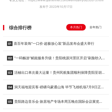
原文地址： https://www.qianxinnet.com/wenhualvyou/55575.html
发布于 2023年10月17日
综合排行榜
本月热门
全年热门
喜百年装饰“一口价·超极放心装”新品发布会盛大举行
01
“一码畅游”赋能服务升级！贵阳桃源河景区开启“刷脸秒入
02
园”智慧游玩新模式
活鳗出口单次最大运量！贵州民航集团顺利保障贵阳至胡
03
志明国际生鲜货运任务
洞天福地迎宾客·磅礴乌蒙通山海 毕节飞雄机场7月9日正式
04
复航
贵阳路边音乐会·旅居地产专场本周五晚在国际会议展览中
05
心举行