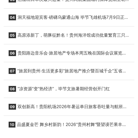
志明国际生鲜货运任务
洞天福地迎宾客·磅礴乌蒙通山海 毕节飞雄机场7月9日正式
04
复航
高原添新丁，萌豚征黔名！贵州海洋馆成功批量繁育三只
05
小海豚，邀您为“高原宝宝”起名
贵阳路边音乐会·旅居地产专场本周五晚在国际会议展览中
06
心举行
“旅居到贵州·生活更多彩”旅居地产推介暨百城千企“五省
07
+1”房地产联展联销活动在贵阳盛大启幕
“凉资源”变“热经济”，毕节文旅暑期经营创开门红
08
双创新高！贵阳机场2026年暑运单日旅客吞吐量与航班起
09
降架次齐破纪录
品盛夏金芒 舞乡村新韵！2026“贵州村舞”暨望谟芒果丰收
10
季促消费活动盛大启幕