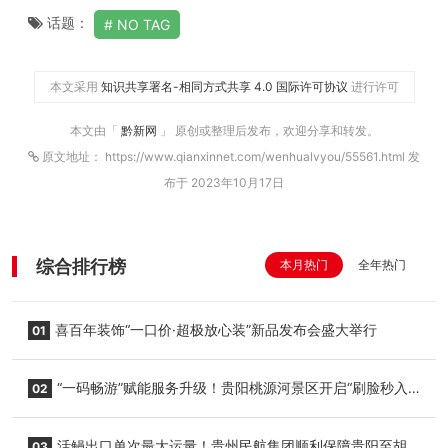
话题：
NO TAG
本文采用
知识共享署名-相同方式共享 4.0 国际许可协议
进行许可
本文由「
黔新网
」 原创或整理后发布，欢迎分享和转发。
原文地址： https://www.qianxinnet.com/wenhualvyou/55561.html 发
布于 2023年10月17日
综合排行榜
本月热门
全年热门
喜百年装饰“一口价·超极放心装”新品发布会盛大举行
01
“一码畅游”赋能服务升级！贵阳桃源河景区开启“刷脸秒入
02
园”智慧游玩新模式
活鳗出口单次最大运量！贵州民航集团顺利保障贵阳至胡
03