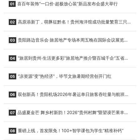
喜百年装饰“一口价·超极放心装”新品发布会盛大举行
01
高原添新丁，萌豚征黔名！贵州海洋馆成功批量繁育三只
02
小海豚，邀您为“高原宝宝”起名
贵阳路边音乐会·旅居地产专场本周五晚在国际会议展览中
03
心举行
“旅居到贵州·生活更多彩”旅居地产推介暨百城千企“五省
04
+1”房地产联展联销活动在贵阳盛大启幕
“凉资源”变“热经济”，毕节文旅暑期经营创开门红
05
双创新高！贵阳机场2026年暑运单日旅客吞吐量与航班起
06
降架次齐破纪录
品盛夏金芒 舞乡村新韵！2026“贵州村舞”暨望谟芒果丰收
07
季促消费活动盛大启幕
重磅上线，首发限免！100+智学课包为学生“精准补钙”
08