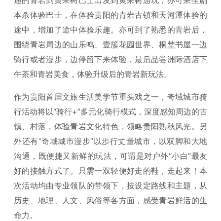
通的青岩到黄果树巴士出发到黄果树游玩，亦可乘坐剧
本杀体验巴士，在体验贵阳的青岩古镇和天河潭体验的
途中，增加了途中体验乐趣。亦可到了熟悉的青岩后，
围绕青岩周边的山乐鸣、壹簇花园世界、桐埜书屋一边
骑行或者漫步，边停留下来体验，最后品尝洲际酒店下
午茶和青岩美食，体验升级后的青岩新玩法。
作为贵阳首届文旅生活美学节重头戏之一，奇域城市骑
行活动将以“骑行+”多元化骑行模式，深度感知周边的古
镇、村落，体验青岩文化特色，领略贵阳熟秋风光。另
外还有“奇域城市漫步”以步行丈量城市，以双脚和大地
沟通，既便捷又新鲜的玩法，可谓是对户外“小白”最友
好的接触方式了。只需一双轻便好走的鞋，走起来！本
次活动均由专业领队的带领下，按设定路线和主题，从
历史、地理、人文、风俗等各方面，感受青岩鲜活的生
命力。