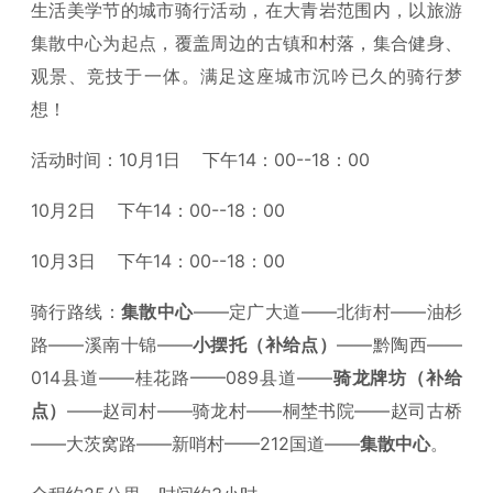
生活美学节的城市骑行活动，在大青岩范围内，以旅游
集散中心为起点，覆盖周边的古镇和村落，集合健身、
观景、竞技于一体。满足这座城市沉吟已久的骑行梦
想！
活动时间：10月1日 下午14：00--18：00
10月2日 下午14：00--18：00
10月3日 下午14：00--18：00
骑行路线：
集散中心
——定广大道——北街村——油杉
路——溪南十锦——
小摆托（补给点）
——黔陶西——
014县道——桂花路——089县道——
骑龙牌坊（补给
点）
——赵司村——骑龙村——桐埜书院——赵司古桥
——大茨窝路——新哨村——212国道——
集散中心
。