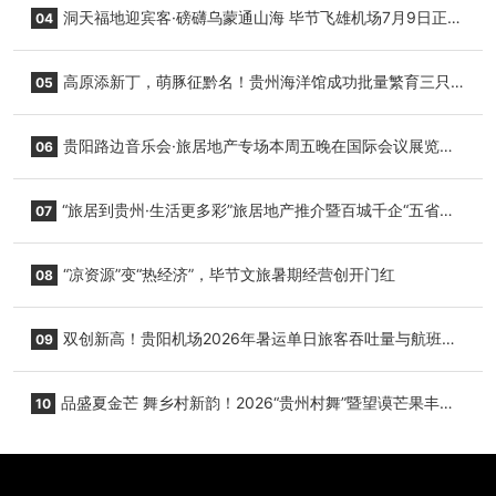
洞天福地迎宾客·磅礴乌蒙通山海 毕节飞雄机场7月9日正式
04
复航
高原添新丁，萌豚征黔名！贵州海洋馆成功批量繁育三只
05
小海豚，邀您为“高原宝宝”起名
贵阳路边音乐会·旅居地产专场本周五晚在国际会议展览中
06
心举行
“旅居到贵州·生活更多彩”旅居地产推介暨百城千企“五省
07
+1”房地产联展联销活动在贵阳盛大启幕
“凉资源”变“热经济”，毕节文旅暑期经营创开门红
08
双创新高！贵阳机场2026年暑运单日旅客吞吐量与航班起
09
降架次齐破纪录
品盛夏金芒 舞乡村新韵！2026“贵州村舞”暨望谟芒果丰收
10
季促消费活动盛大启幕