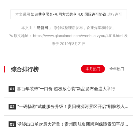
本文采用
知识共享署名-相同方式共享 4.0 国际许可协议
进行许可
本文由「
黔新网
」 原创或整理后发布，欢迎分享和转发。
原文地址： https://www.qianxinnet.com/wenhualvyou/4916.html 发
布于 2019年8月21日
综合排行榜
本月热门
全年热门
喜百年装饰“一口价·超极放心装”新品发布会盛大举行
01
“一码畅游”赋能服务升级！贵阳桃源河景区开启“刷脸秒入
02
园”智慧游玩新模式
活鳗出口单次最大运量！贵州民航集团顺利保障贵阳至胡
03
志明国际生鲜货运任务