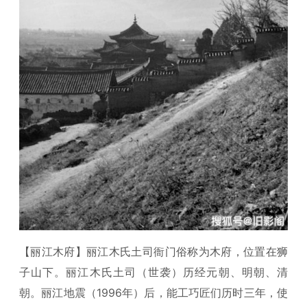
【丽江木府】丽江木氏土司衙门俗称为木府，位置在狮
子山下。丽江木氏土司（世袭）历经元朝、明朝、清
朝。丽江地震（1996年）后，能工巧匠们历时三年，使