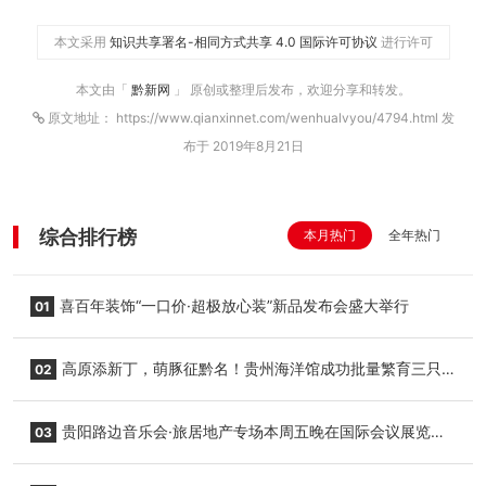
本文采用
知识共享署名-相同方式共享 4.0 国际许可协议
进行许可
本文由「
黔新网
」 原创或整理后发布，欢迎分享和转发。
原文地址： https://www.qianxinnet.com/wenhualvyou/4794.html 发
布于 2019年8月21日
综合排行榜
本月热门
全年热门
喜百年装饰“一口价·超极放心装”新品发布会盛大举行
01
高原添新丁，萌豚征黔名！贵州海洋馆成功批量繁育三只
02
小海豚，邀您为“高原宝宝”起名
贵阳路边音乐会·旅居地产专场本周五晚在国际会议展览中
03
心举行