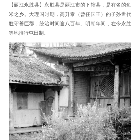
【丽江永胜县】永胜县是丽江市的下辖县，是有名的鱼
米之乡。大理国时期，高升泰（曾任国王）的子孙世代
驻守善巨郡，统治时间逾八百年。明朝年间，在今永胜
等地推行屯田制。