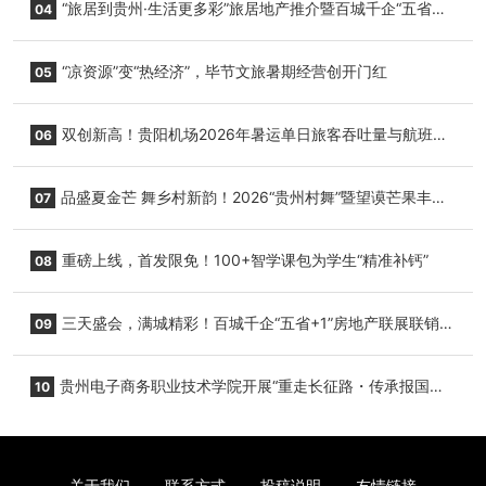
“旅居到贵州·生活更多彩”旅居地产推介暨百城千企“五省
04
+1”房地产联展联销活动在贵阳盛大启幕
“凉资源”变“热经济”，毕节文旅暑期经营创开门红
05
双创新高！贵阳机场2026年暑运单日旅客吞吐量与航班起
06
降架次齐破纪录
品盛夏金芒 舞乡村新韵！2026“贵州村舞”暨望谟芒果丰收
07
季促消费活动盛大启幕
重磅上线，首发限免！100+智学课包为学生“精准补钙”
08
三天盛会，满城精彩！百城千企“五省+1”房地产联展联销活
09
动圆满收官
贵州电子商务职业技术学院开展“重走长征路・传承报国
10
志”红色研学实践活动
关于我们
联系方式
投稿说明
友情链接