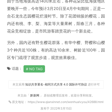
由于当地海拔高达1400米左右，各种花朵比低海拔地区
要晚开一些，今年预计3月20日至4月中旬期间，正是一
合石龙生态园樱花烂漫时节。除了花团锦簇的樱花，园
内还有桃、李、梨、海棠等大量果树，阳春三月，各种
花朵竞相绽放，是市民游客踏赏花的一个新去处。
另外，园内还有野生樱花群落，有华中樱、野樱和山樱
3个种共近100株，有的高达10余米、树龄近100年，园
区专门疏理了观赏步道，观赏效果极佳。
话题：
NO TAG
本文采用
知识共享署名-相同方式共享 4.0 国际许可协议
进行许可
本文由「
黔新网
」 原创或整理后发布，欢迎分享和转发。
原文地址： https://www.qianxinnet.com/wenhualvyou/42688.html
发布于 2022年3月15日