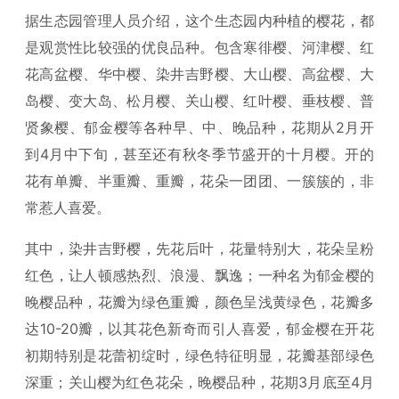
据生态园管理人员介绍，这个生态园内种植的樱花，都
是观赏性比较强的优良品种。包含寒徘樱、河津樱、红
花高盆樱、华中樱、染井吉野樱、大山樱、高盆樱、大
岛樱、变大岛、松月樱、关山樱、红叶樱、垂枝樱、普
贤象樱、郁金樱等各种早、中、晚品种，花期从2月开
到4月中下旬，甚至还有秋冬季节盛开的十月樱。开的
花有单瓣、半重瓣、重瓣，花朵一团团、一簇簇的，非
常惹人喜爱。
其中，染井吉野樱，先花后叶，花量特别大，花朵呈粉
红色，让人顿感热烈、浪漫、飘逸；一种名为郁金樱的
晚樱品种，花瓣为绿色重瓣，颜色呈浅黄绿色，花瓣多
达10-20瓣，以其花色新奇而引人喜爱，郁金樱在开花
初期特别是花蕾初绽时，绿色特征明显，花瓣基部绿色
深重；关山樱为红色花朵，晚樱品种，花期3月底至4月