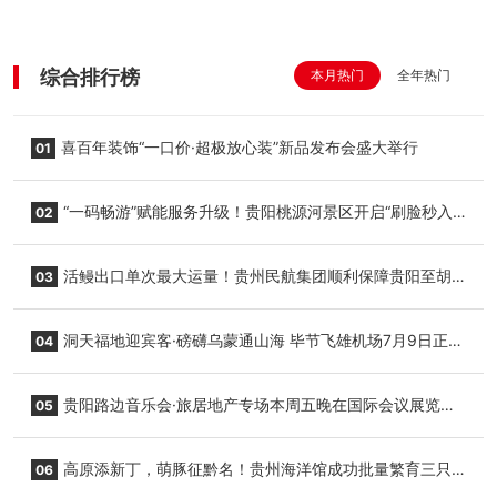
综合排行榜
本月热门
全年热门
喜百年装饰“一口价·超极放心装”新品发布会盛大举行
01
“一码畅游”赋能服务升级！贵阳桃源河景区开启“刷脸秒入
02
园”智慧游玩新模式
活鳗出口单次最大运量！贵州民航集团顺利保障贵阳至胡
03
志明国际生鲜货运任务
洞天福地迎宾客·磅礴乌蒙通山海 毕节飞雄机场7月9日正式
04
复航
贵阳路边音乐会·旅居地产专场本周五晚在国际会议展览中
05
心举行
高原添新丁，萌豚征黔名！贵州海洋馆成功批量繁育三只
06