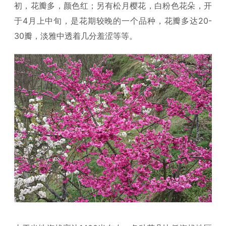
初，花瓣多，颜色红；另有松月樱花，白粉色花朵，开
于4月上中旬，是花期较晚的一个品种，花瓣多达20-
30瓣，淡雅中透着几分羞涩等等。