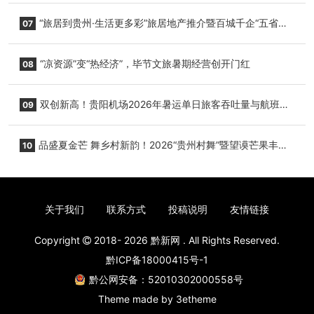
小海豚，邀您为“高原宝宝”起名
“旅居到贵州·生活更多彩”旅居地产推介暨百城千企“五省
07
+1”房地产联展联销活动在贵阳盛大启幕
“凉资源”变“热经济”，毕节文旅暑期经营创开门红
08
双创新高！贵阳机场2026年暑运单日旅客吞吐量与航班起
09
降架次齐破纪录
品盛夏金芒 舞乡村新韵！2026“贵州村舞”暨望谟芒果丰收
10
季促消费活动盛大启幕
关于我们
联系方式
投稿说明
友情链接
Copyright
2018- 2026
黔新网
. All Rights Reserved.
黔ICP备18000415号-1
黔公网安备：52010302000558号
Theme made by
3etheme