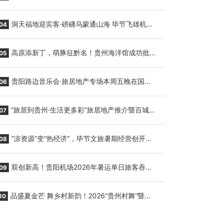
贵阳至胡志明国际生鲜货运任务
洞天福地迎宾客·磅礴乌蒙通山海 毕节飞雄机场
04
7月9日正式复航
高原添新丁，萌豚征黔名！贵州海洋馆成功批量
05
繁育三只小海豚，邀您为“高原宝宝”起名
贵阳路边音乐会·旅居地产专场本周五晚在国际
06
会议展览中心举行
“旅居到贵州·生活更多彩”旅居地产推介暨百城千
07
企“五省+1”房地产联展联销活动在贵阳盛大启幕
“凉资源”变“热经济”，毕节文旅暑期经营创开门
08
红
双创新高！贵阳机场2026年暑运单日旅客吞吐
09
量与航班起降架次齐破纪录
品盛夏金芒 舞乡村新韵！2026“贵州村舞”暨望
10
谟芒果丰收季促消费活动盛大启幕