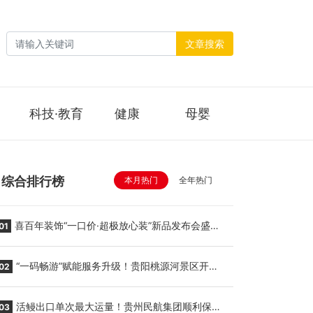
文章搜索
科技·教育
健康
母婴
综合排行榜
本月热门
全年热门
喜百年装饰“一口价·超极放心装”新品发布会盛大
01
举行
“一码畅游”赋能服务升级！贵阳桃源河景区开
02
启“刷脸秒入园”智慧游玩新模式
活鳗出口单次最大运量！贵州民航集团顺利保障
03