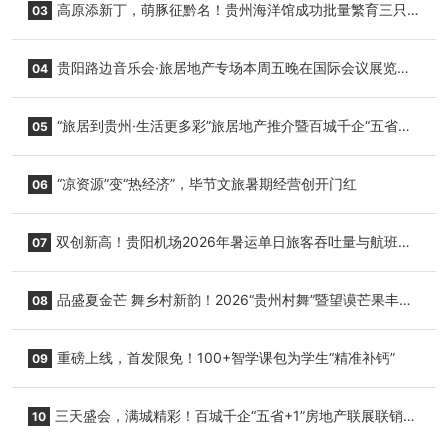
高原添新丁，萌豚征黔名！贵州海洋馆成功批量繁育三只
03
小海豚，邀您为“高原宝宝”起名
贵阳路边音乐会·旅居地产专场本周五晚在国际会议展览中
04
心举行
“旅居到贵州·生活更多彩”旅居地产推介暨百城千企“五省
05
+1”房地产联展联销活动在贵阳盛大启幕
“凉资源”变“热经济”，毕节文旅暑期经营创开门红
06
双创新高！贵阳机场2026年暑运单日旅客吞吐量与航班起
07
降架次齐破纪录
品盛夏金芒 舞乡村新韵！2026“贵州村舞”暨望谟芒果丰收
08
季促消费活动盛大启幕
重磅上线，首发限免！100+智学课包为学生“精准补钙”
09
三天盛会，满城精彩！百城千企“五省+1”房地产联展联销活
10