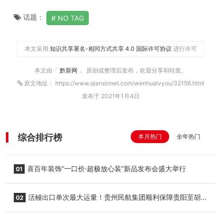
话题：
NO TAG
本文采用
知识共享署名-相同方式共享 4.0 国际许可协议
进行许可
本文由「
黔新网
」 原创或整理后发布，欢迎分享和转发。
原文地址： https://www.qianxinnet.com/wenhualvyou/32156.html
发布于 2021年1月4日
综合排行榜
本月热门
全年热门
喜百年装饰“一口价·超极放心装”新品发布会盛大举行
01
活鳗出口单次最大运量！贵州民航集团顺利保障贵阳至胡
02
志明国际生鲜货运任务