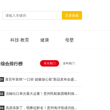
文章搜索
科技·教育
健康
母婴
综合排行榜
本月热门
全年热门
喜百年装饰“一口价·超极放心装”新品发布会盛大
01
举行
活鳗出口单次最大运量！贵州民航集团顺利保障
02
贵阳至胡志明国际生鲜货运任务
高原添新丁，萌豚征黔名！贵州海洋馆成功批量
03