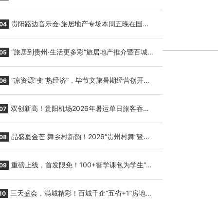
繁育三只小海豚，邀您为“高原宝宝”起名
贵阳路边音乐会·旅居地产专场本周五晚在国际
04
会议展览中心举行
“旅居到贵州·生活更多彩”旅居地产推介暨百城千
05
企“五省+1”房地产联展联销活动在贵阳盛大启幕
“凉资源”变“热经济”，毕节文旅暑期经营创开门
06
红
双创新高！贵阳机场2026年暑运单日旅客吞吐
07
量与航班起降架次齐破纪录
品盛夏金芒 舞乡村新韵！2026“贵州村舞”暨望
08
谟芒果丰收季促消费活动盛大启幕
重磅上线，首发限免！100+智学课包为学生“精
09
准补钙”
三天盛会，满城精彩！百城千企“五省+1”房地产
10
联展联销活动圆满收官