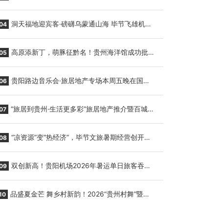
贵阳至胡志明国际生鲜货运任务
洞天福地迎宾客·磅礴乌蒙通山海 毕节飞雄机场
04
7月9日正式复航
高原添新丁，萌豚征黔名！贵州海洋馆成功批量
05
繁育三只小海豚，邀您为“高原宝宝”起名
贵阳路边音乐会·旅居地产专场本周五晚在国际
06
会议展览中心举行
“旅居到贵州·生活更多彩”旅居地产推介暨百城千
07
企“五省+1”房地产联展联销活动在贵阳盛大启幕
“凉资源”变“热经济”，毕节文旅暑期经营创开门
08
红
双创新高！贵阳机场2026年暑运单日旅客吞吐
09
量与航班起降架次齐破纪录
品盛夏金芒 舞乡村新韵！2026“贵州村舞”暨望
10
谟芒果丰收季促消费活动盛大启幕