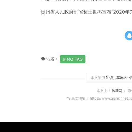
贵州省人民政府副省长王世杰宣布“2020年
话题：
NO TAG
本文采用
知识共享署名-相
本文由「
黔新网
」 
原文地址： https://www.qianxinnet.