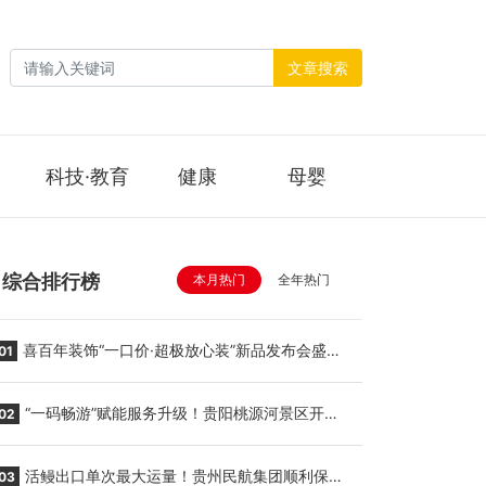
文章搜索
科技·教育
健康
母婴
综合排行榜
本月热门
全年热门
喜百年装饰“一口价·超极放心装”新品发布会盛大
01
举行
“一码畅游”赋能服务升级！贵阳桃源河景区开
02
启“刷脸秒入园”智慧游玩新模式
活鳗出口单次最大运量！贵州民航集团顺利保障
03