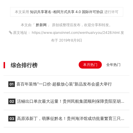
本文采用
知识共享署名-相同方式共享 4.0 国际许可协议
进行许可
本文由「
黔新网
」 原创或整理后发布，欢迎分享和转发。
原文地址： https://www.qianxinnet.com/wenhualvyou/2428.html 发
布于 2019年8月9日
综合排行榜
本月热门
全年热门
喜百年装饰“一口价·超极放心装”新品发布会盛大举行
01
活鳗出口单次最大运量！贵州民航集团顺利保障贵阳至胡
02
志明国际生鲜货运任务
高原添新丁，萌豚征黔名！贵州海洋馆成功批量繁育三只
03
小海豚，邀您为“高原宝宝”起名