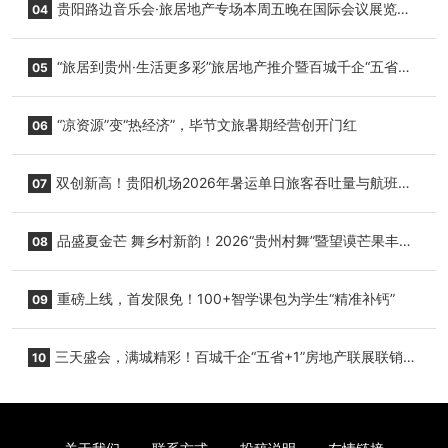
贵阳路边音乐会·旅居地产专场本周五晚在国际会议展览中
04
心举行
“旅居到贵州·生活更多彩”旅居地产推介暨百城千企“五省
05
+1”房地产联展联销活动在贵阳盛大启幕
“凉资源”变“热经济”，毕节文旅暑期经营创开门红
06
双创新高！贵阳机场2026年暑运单日旅客吞吐量与航班起
07
降架次齐破纪录
品盛夏金芒 舞乡村新韵！2026“贵州村舞”暨望谟芒果丰收
08
季促消费活动盛大启幕
重磅上线，首发限免！100+智学课包为学生“精准补钙”
09
三天盛会，满城精彩！百城千企“五省+1”房地产联展联销活
10
动圆满收官