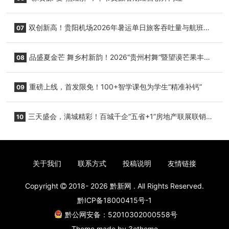
双创新高！贵阳机场2026年暑运单日旅客吞吐量与航班起
07
降架次齐破纪录
品盛夏金芒 舞乡村新韵！2026“贵州村舞”暨望谟芒果丰收
08
季促消费活动盛大启幕
重磅上线，首发限免！100+智学课包为学生“精准补钙”
09
三天盛会，满城精彩！百城千企“五省+1”房地产联展联销活
10
动圆满收官
关于我们
联系方式
投稿说明
友情链接
Copyright
2018- 2026
黔新网
. All Rights Reserved.
黔ICP备18000415号-1
黔公网安备：52010302000558号
Theme made by
3etheme