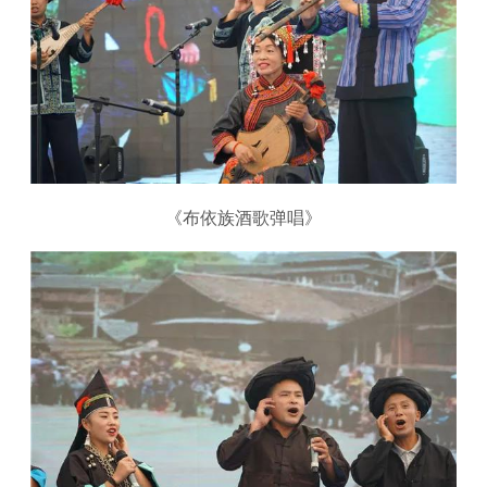
《布依族酒歌弹唱》