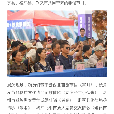
亨县、榕江县、兴义市共同带来的非遗节目。
展演现场，演员们带来黔西北苗族节目《窜月》，长角
发苗非物质文化遗产苗族情歌《姑凉坐年小伙来》，盘
州市彝族男女青年成婚对唱《哭嫁》，册亨县旋律悠扬
情歌《浪哨》，榕江北部苗族人恋爱交友情歌《短裙苗