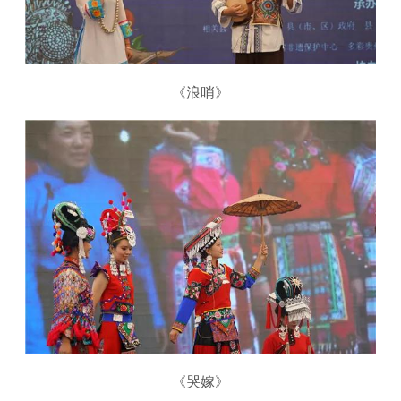
《浪哨》
《哭嫁》