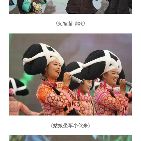
《短裙苗情歌》
《姑娘坐车小伙来》