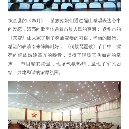
织金县的《窜月》，苗族姑娘们通过隔山喊唱表达心中
的爱恋，清亮的歌声传递着苗族人民的爽朗； 盘州市的
《哭嫁》让大家了解了彝族嫁娶的习俗，华丽的服饰、
精湛的表演引来阵阵叫好； 《侗族琵琶歌》节目中，漂
亮的侗族姑娘高亢的嗓音，博得了现场官兵如雷的掌
声……节目精彩纷呈，现场气氛热烈，呈现了军民团
结、共建和谐的浓厚氛围。