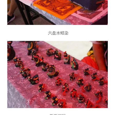
六盘水蜡染