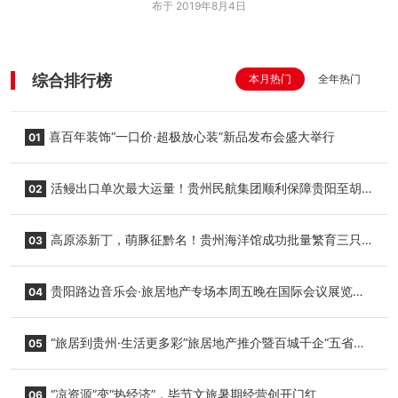
布于 2019年8月4日
综合排行榜
本月热门
全年热门
喜百年装饰“一口价·超极放心装”新品发布会盛大举行
01
活鳗出口单次最大运量！贵州民航集团顺利保障贵阳至胡
02
志明国际生鲜货运任务
高原添新丁，萌豚征黔名！贵州海洋馆成功批量繁育三只
03
小海豚，邀您为“高原宝宝”起名
贵阳路边音乐会·旅居地产专场本周五晚在国际会议展览中
04
心举行
“旅居到贵州·生活更多彩”旅居地产推介暨百城千企“五省
05
+1”房地产联展联销活动在贵阳盛大启幕
“凉资源”变“热经济”，毕节文旅暑期经营创开门红
06