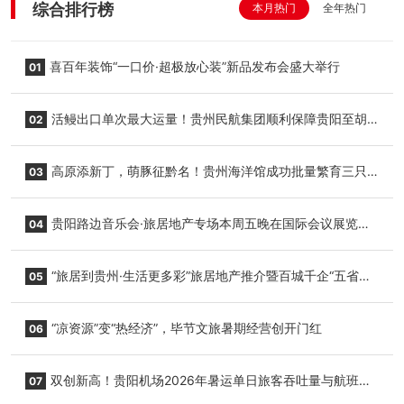
综合排行榜
本月热门
全年热门
喜百年装饰“一口价·超极放心装”新品发布会盛大举行
01
活鳗出口单次最大运量！贵州民航集团顺利保障贵阳至胡
02
志明国际生鲜货运任务
高原添新丁，萌豚征黔名！贵州海洋馆成功批量繁育三只
03
小海豚，邀您为“高原宝宝”起名
贵阳路边音乐会·旅居地产专场本周五晚在国际会议展览中
04
心举行
“旅居到贵州·生活更多彩”旅居地产推介暨百城千企“五省
05
+1”房地产联展联销活动在贵阳盛大启幕
“凉资源”变“热经济”，毕节文旅暑期经营创开门红
06
双创新高！贵阳机场2026年暑运单日旅客吞吐量与航班起
07