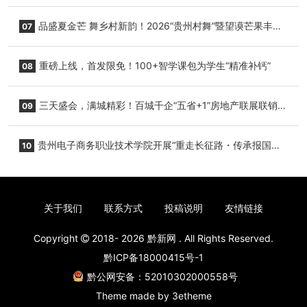
降架次齐破纪录
品盛夏金芒 舞乡村新韵！2026“贵州村舞”暨望谟芒果丰收
07
季促消费活动盛大启幕
重磅上线，首发限免！100+智学课包为学生“精准补钙”
08
三天盛会，满城精彩！百城千企“五省+1”房地产联展联销活
09
动圆满收官
贵州电子商务职业技术学院开展“重走长征路・传承报国
10
志”红色研学实践活动
关于我们
联系方式
投稿说明
友情链接
Copyright
2018- 2026
黔新网
. All Rights Reserved.
黔ICP备18000415号-1
黔公网安备：52010302000558号
Theme made by
3etheme