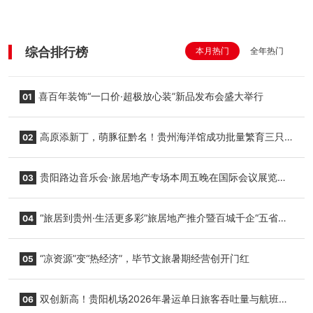
综合排行榜
本月热门
全年热门
喜百年装饰“一口价·超极放心装”新品发布会盛大举行
01
高原添新丁，萌豚征黔名！贵州海洋馆成功批量繁育三只
02
小海豚，邀您为“高原宝宝”起名
贵阳路边音乐会·旅居地产专场本周五晚在国际会议展览中
03
心举行
“旅居到贵州·生活更多彩”旅居地产推介暨百城千企“五省
04
+1”房地产联展联销活动在贵阳盛大启幕
“凉资源”变“热经济”，毕节文旅暑期经营创开门红
05
双创新高！贵阳机场2026年暑运单日旅客吞吐量与航班起
06