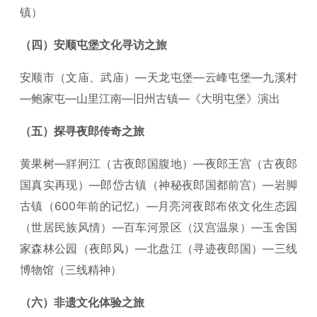
镇）
（四）安顺屯堡文化寻访之旅
安顺市（文庙、武庙）—天龙屯堡—云峰屯堡—九溪村
—鲍家屯—山里江南—旧州古镇—《大明屯堡》演出
（五）探寻夜郎传奇之旅
黄果树—牂牁江（古夜郎国腹地）—夜郎王宫（古夜郎
国真实再现）—郎岱古镇（神秘夜郎国都前宫）—岩脚
古镇（600年前的记忆）—月亮河夜郎布依文化生态园
（世居民族风情）—百车河景区（汉宫温泉）—玉舍国
家森林公园（夜郎风）—北盘江（寻迹夜郎国）—三线
博物馆（三线精神）
（六）非遗文化体验之旅