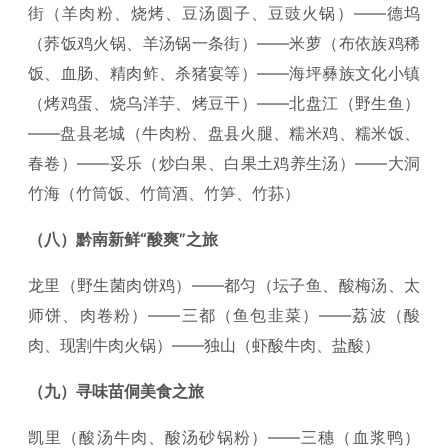
街（羊肉粉、烧烤、豆汤圆子、豆豉火锅）——德坞
（荞饭鸡火锅、羊汤锅一条街）——米萝（布依族鸡稀
饭、血肠、精肉鲊、杀猪宴等）——海坪彝族文化小镇
（烤鸡蛋、烧乌洋芋、烤豆干）——北盘江（野生鱼）
——盘县老城（牛肉粉、盘县火腿、糯米鸡、糯米饭、
春卷）——妥乐（炒白果、白果土鸡养生汤）——大洞
竹海（竹筒饭、竹筒酒、竹笋、竹荪）
（八）黔南新鲜“酸爽”之旅
龙里（野生菌肉饼鸡）——都匀（坛子鱼、酸梅汤、太
师饼、肉卷粉）——三都（鱼包韭菜）——荔波（酸
肉、现割牛肉火锅）——独山（虾酸牛肉、盐酸）
（九）寻味苗侗美食之旅
凯里（酸汤牛肉、酸汤砂锅粉）——三穗（血浆鸭）