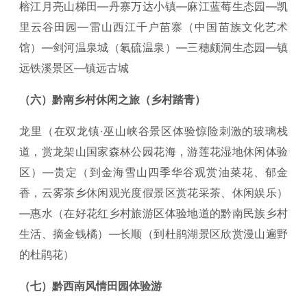
榕江月亮山梯田—丹寨万达小镇—麻江蓝莓生态园—凯
里云谷田园—雷山西江千户苗寨（中国苗族文化艺术
馆）—剑河温泉城（氡硫温泉）—三穗颇洞生态园—镇
远铁溪景区—镇远古城
（六）黔南乡村休闲之旅（乡村踏青）
龙里（在双龙镇·巫山峡谷景区体验惊险刺激的玻璃栈
道，赏龙架山国家森林公园花海，游莲花湿地休闲体验
区）—贵定（到金海雪山四季华谷观赏油菜花、郁金
香，云雾茶乡休闲观光度假景区赏花采茶、休闲娱乐）
—惠水（在好花红乡村旅游区体验地道的黔南民族乡村
生活、摘金钱橘）—长顺（到杜鹃湖景区欣赏漫山遍野
的杜鹃花）
（七）黔西南风情田园体验游