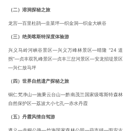
（二）溶洞探秘之旅
龙宫—百里杜鹃—韭菜坪—织金洞—织金大峡谷
（三）绝美喀斯特深度体验游
兴义马岭河峡谷景区—兴义万峰林景区—晴隆 “24 道
拐”—贞丰双乳峰景区—贞丰三岔河景区—安龙招堤景区
—兴仁放马坪
（四）世界自然遗产探秘之旅
铜仁梵净山—施秉云台山—黔南茂兰国家级喀斯特森林
自然保护区—荔波大小七孔—赤水丹霞
（五）丹霞风情自驾游
遵义—赤桐公路—竹海国家森林公园—葫市镇—丙安古