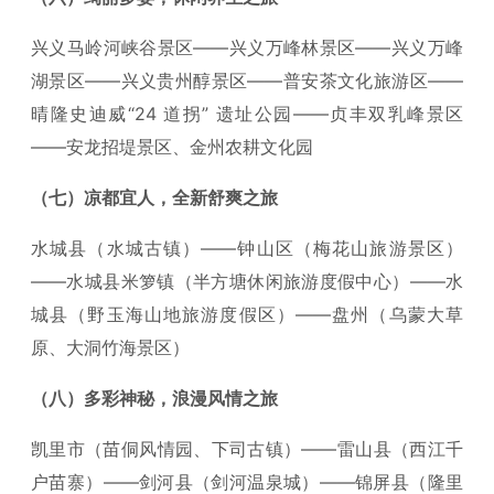
兴义马岭河峡谷景区——兴义万峰林景区——兴义万峰
湖景区——兴义贵州醇景区——普安茶文化旅游区——
晴隆史迪威“24 道拐” 遗址公园——贞丰双乳峰景区
——安龙招堤景区、金州农耕文化园
（七）凉都宜人，全新舒爽之旅
水城县（水城古镇）——钟山区（梅花山旅游景区）
——水城县米箩镇（半方塘休闲旅游度假中心）——水
城县（野玉海山地旅游度假区）——盘州（乌蒙大草
原、大洞竹海景区）
（八）多彩神秘，浪漫风情之旅
凯里市（苗侗风情园、下司古镇）——雷山县（西江千
户苗寨）——剑河县（剑河温泉城）——锦屏县（隆里