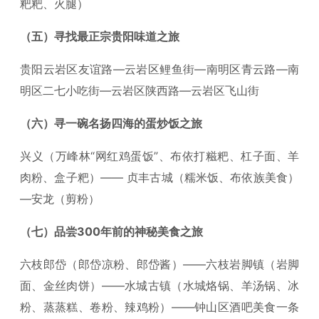
粑粑、火腿）
（五）寻找最正宗贵阳味道之旅
贵阳云岩区友谊路—云岩区鲤鱼街—南明区青云路—南
明区二七小吃街—云岩区陕西路—云岩区飞山街
（六）寻一碗名扬四海的蛋炒饭之旅
兴义（万峰林“网红鸡蛋饭”、布依打糍粑、杠子面、羊
肉粉、盒子粑）—— 贞丰古城（糯米饭、布依族美食）
—安龙（剪粉）
（七）品尝300年前的神秘美食之旅
六枝郎岱（郎岱凉粉、郎岱酱）——六枝岩脚镇（岩脚
面、金丝肉饼）——水城古镇（水城烙锅、羊汤锅、冰
粉、蒸蒸糕、卷粉、辣鸡粉）——钟山区酒吧美食一条