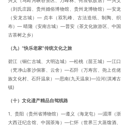
兴义（马岭河峡谷景区、万峰林、何应钦故居）一兴义
（刘氏庄园、贵州婚俗博物馆、贵州龙博物馆）—安龙
（安龙古城）— 贞丰（双乳峰、古法造纸、制陶、织
布）— 晴隆（安南古城）—普安（茶文化旅游区、中国
古茶树之乡）
（九）“快乐老家”传统文化之旅
碧江（铜仁古城、大明边城）—松桃（苗王城）—江口
（梵净山寨沙侗寨、云舍）—石阡（万寿宫、尧上仡佬
族文化村、石阡温泉）—思南(九天温泉)—沿河(淇滩古
镇)
（十）文化遗产精品自驾线路
1、贵阳（贵州省博物馆）—遵义（海龙屯）—湄潭（浙
大西迁纪念馆、中国茶海）—仁怀（世界三大蒸馏酒、