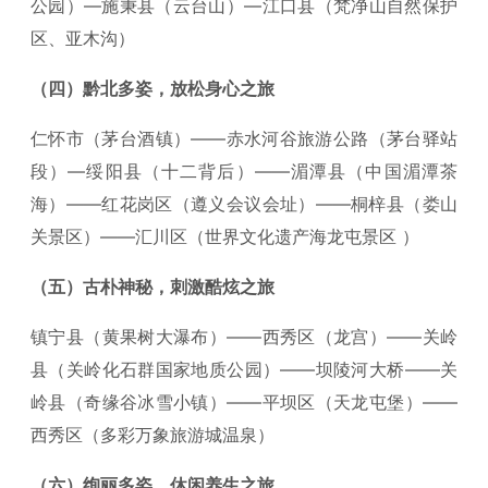
公园）—施秉县（云台山）—江口县（梵净山自然保护
区、亚木沟）
（四）黔北多姿，放松身心之旅
仁怀市（茅台酒镇）——赤水河谷旅游公路（茅台驿站
段）—绥阳县（十二背后）——湄潭县（中国湄潭茶
海）——红花岗区（遵义会议会址）——桐梓县（娄山
关景区）——汇川区（世界文化遗产海龙屯景区 ）
（五）古朴神秘，刺激酷炫之旅
镇宁县（黄果树大瀑布）——西秀区（龙宫）——关岭
县（关岭化石群国家地质公园）——坝陵河大桥——关
岭县（奇缘谷冰雪小镇）——平坝区（天龙屯堡）——
西秀区（多彩万象旅游城温泉）
（六）绚丽多姿，休闲养生之旅