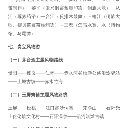
笛制作）－黎平（肇兴侗寨蓝靛印染、侗族大歌）－从
江（瑶族药浴）—台江（反排木鼓舞）－榕江（侗族大
歌、摆贝苗寨苗族蜡染）－三都（怎雷水寨、水书博物
馆、马尾绣）
七、贵宝风物游
（一）茅台酒主题风物路线
贵阳——遵义——仁怀——赤水河谷旅游公路沿途驿站
——土城古镇——赤水竹海
（二）玉屏箫笛主题风物路线
玉屏——松桃——江口寨沙侗寨——梵净山——石阡尧
上仡佬族文化村——石阡温泉——沿河淇滩古镇