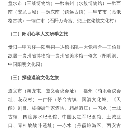
盘水市（三线博物馆）—黔南州（水族博物馆）—黔西
南（安龙古城）—黔东南（镇远古镇）—毕节市（慕俄
格古城）—铜仁市（石阡万寿宫、尧上仡佬族文化村）
（二）阳明心学人文研学之旅
贵阳—甲秀楼—阳明祠—达德书院—大觉精舍—王伯群
故居—贵州省博物馆—贵州省美术馆—修文（阳明洞、
中国阳明文化园）
（三）探秘遵渝文化之旅
遵义市（海龙屯、遵义会议会址）—播州（苟坝会议会
址、花茂村）—仁怀（茅台古镇、国酒文化城、《天
酿》剧目、杨柳街千家酒坊、精品酒庄）—习水（土城
古镇、四渡赤水纪念馆、中国女红军纪念馆、土城渡
口、青杠坡战斗遗址）—赤水（丹霞旅游区、丙安古