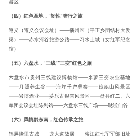
游区
（四）红色圣地，“韧性”骑行之旅
遵义（遵义会议会址）——播州区（平正乡团结村大发
渠）——赤水河谷旅游公路——习水土城（女红军纪念
馆）
（五）六盘水，“三线”“三变”红色之旅
六盘水市贵州三线建设博物馆——米萝三变农业基地
——月照养生谷——海坪千户彝寨——娘娘山风景区
——岩博酒业——妥乐古银杏风景区——盘县红二、六
军团会议会址陈列馆——六盘水三线广场——哒啦仙谷
（六）风情黔东南，红色传承之旅
锦屏隆里古城——龙大道故居——榕江红七军军部旧址