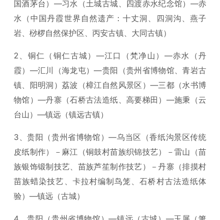
国酒茅台）—习水（土城古城、四渡赤水纪念馆）—赤
水（中国丹霞世界自然遗产：十丈洞、四洞沟、燕子
岩、桫椤自然保护区、丙安古镇、大同古镇）
2、铜仁（铜仁古城）—江口（梵净山）—赤水（丹
霞）—汇川（海龙屯）—贵阳（贵州省博物馆、青岩古
镇、阳明洞）荔波（樟江自然风景区）—三都（水书博
物馆）—丹寨（石桥古法造纸、高要梯田）—施秉（云
台山）—镇远（镇远古镇）
3、贵阳（贵州省博物馆）—乌当区（香纸沟景区传统
皮纸制作）－麻江（铜鼓村苗族织锦技艺）－雷山（苗
族银饰锻制技艺、苗族芦笙制作技艺）－丹寨（排摸村
苗族蜡染技艺、卡拉村编制鸟笼、石桥村古法造纸体
验）—镇远（古城）
4、贵阳（贵州省博物馆）—镇远（古城）—玉屏（箫