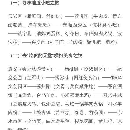
（一）寻味地道小吃之旅
云岩区（肠旺面、丝娃娃）——花溪区（牛肉粉、青岩
卤猪脚、洋芋粑粑）——安顺西秀区（儒林路小吃）
——镇宁县（油炸鸡蛋糕、夺夺粉、布依狗肉火锅、波
波糖）——兴义市（杠子面、羊肉粉、猪儿粑、剪粉）
（二）去“吃货的天堂”横扫美食之旅
遵义（会址旅游景区）——杨柳街（1935街区）——纪
念公园（红军街）——捞沙巷（网红美食街）——1964
文创园区——苏州路（文青与美食聚集地）——茅台酒
镇（品酱酒、合马羊肉、小米辣麻土鸡）——习水县城
（豆腐皮火锅、包浆豆腐、马临干锅羊肉火锅、习水羊
肉粉）——土城古镇（苕丝糖、春卷、苕汤圆）——赤
水市区（全竹宴、白水野生鱼、糊辣壳面、猪儿粑、凉
糕、烧烤）