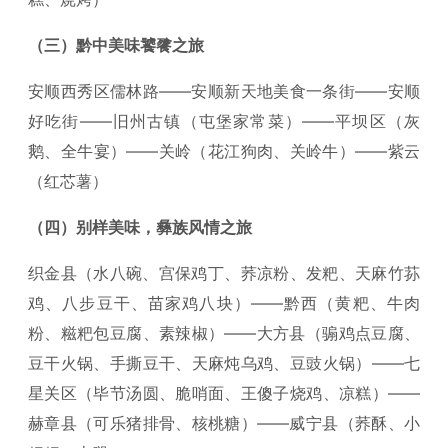
（三）黔中美味饕餮之旅
安顺西秀区儒林路——安顺新天地美食一条街——安顺
好吃街——旧州古镇（屯堡家常菜）——平坝区（灰
鹅、全牛宴）——关岭（花江狗肉、关岭牛）——紫云
（红芯薯）
（四）别样美味，彝族风情之旅
织金县（水八碗、宫保鸡丁、荞凉粉、发粑、天麻竹荪
鸡、八步豆干、苗家鸡八块）——黔西（黄粑、牛肉
粉、糍粑包豆腐、素辣椒）——大方县（骟鸡点豆腐、
豆干火锅、手撕豆干、天麻炖乌鸡、豆豉火锅）——七
星关区（毕节汤圆、脆哨面、王傻子烧鸡、凉糕）——
赫章县（可乐猪排骨、核桃糖）——威宁县（荞酥、小