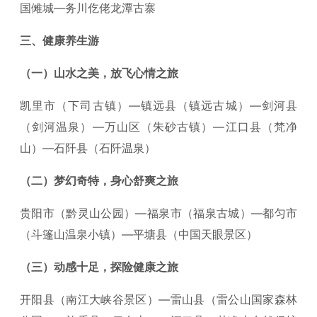
国傩城—务川仡佬龙潭古寨
三、健康养生游
（一）山水之美，放飞心情之旅
凯里市（下司古镇）—镇远县（镇远古城）—剑河县
（剑河温泉）—万山区（朱砂古镇）—江口县（梵净
山）—石阡县（石阡温泉）
（二）梦幻奇特，身心舒爽之旅
贵阳市（黔灵山公园）—福泉市（福泉古城）—都匀市
（斗篷山温泉小镇）—平塘县（中国天眼景区）
（三）动感十足，探险健康之旅
开阳县（南江大峡谷景区）—雷山县（雷公山国家森林