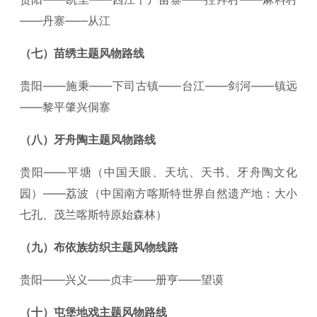
——丹寨——从江
（七）苗绣主题风物路线
贵阳——施秉——下司古镇——台江——剑河——镇远
——黎平肇兴侗寨
（八）牙舟陶主题风物路线
贵阳——平塘（中国天眼、天坑、天书、牙舟陶文化
园）——荔波（中国南方喀斯特世界自然遗产地：大小
七孔、茂兰喀斯特原始森林）
（九）布依族纺织主题风物线路
贵阳——兴义——贞丰——册亨——望谟
（十）屯堡地戏主题风物路线