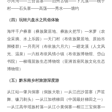
小河湾——三合苗寨——旧州古镇——下九溪——桃子
村——石头寨——高荡——秀水——塘约
（四）玩转六盘水之民俗体验
海坪千户彝寨（彝族聚居地、彝族火把节）—米萝（农
业采摘、水上乐园）—天门村（布依族聚居地、原始吊
脚楼群）—月亮河（布依族六月六）—廻龙溪（人文风
光、温泉）—六枝布依风情小镇（布依族博物馆、岱山
书院）—梭嘎苗族生态博物馆（亚洲首座民族文化生态
博物馆）
（五）黔东南乡村旅游深度游
从江站—肇兴侗寨（侗族大歌）—从江岜沙苗寨（芦笙
舞、镰刀剃头）—从江加榜梯田（中国最好梯田之一）
—从江高华瑶族村落—从江小黄侗寨—榕江三宝侗寨—