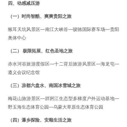
四、动感减压游
（一）时尚智酷、爽爽贵阳之旅
猴耳天坑风景区—南江大峡谷—骏驰国际赛车场—贵阳
奥体中心
（二） 极限拓展、红色圣地之旅
赤水河谷旅游度假区—十二背后旅游风景区—海龙屯—
遵义会议纪念馆
（三）凉都六盘水、南国冰雪城之旅
梅花山旅游景区—牂牁江生态型多梯度户外运动基地—
野玉海生态体育公园—乌蒙大草原生态体育公园
（四）瀑乡探险、安顺生活之旅