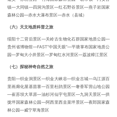
镇—大同镇—四洞沟景区—红石野谷景区—燕子岩国家
森林公园—赤水大瀑布景区—赤水（县城）
（六）天文地质科普之旅
绥阳十二背后景区—关岭古生物化石群国家地质公园—
贵州省博物馆—FAST“中国天眼”—平塘掌布国家地质公
园—罗甸大小井景区—罗甸红水河景区—荔波樟江景区
（七）探秘神奇自然之旅
贵阳—织金洞景区—织金大峡谷—织金古城—乌江源百
里画廊化屋基苗寨—百里杜鹃景区—奢香军营山地公园
—崔苏坝大草原—油杉河仙宇屯景区—九洞天景区—拱
拢坪国家森林公园—阿西里西韭菜坪景区—夜郎国家森
林公园—威宁草海景区