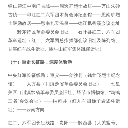
铜仁碧江中南门古城——周逸群烈士故居——万山朱砂
古镇——印江红二六军团木黄会师纪念馆——思南旷烈
士继勋故居——思南九天温泉——德江枫香溪会议会址
——黔东特区革命委员会旧址——石阡县红二、六军团
革命遗址（红二、六军团总指挥部会议旧址及陈列馆、
甘溪红军战斗遗址、困牛山红军集体跳崖遗址）
（十）重走长征路，深度体验游
中央红军长征线路：遵义——金沙县（钱壮飞烈士纪念
馆）——大方县（川滇黔省革命委员会旧址）——七星
关区（川滇黔省革命委员会旧址、毕节市博物馆、“鸡鸣
三省”会议会址）——纳雍县（红九军团梯子岩战斗遗
址）——云南方向
红二、六军团长征线路：贵阳——黔西县（大关盐号、