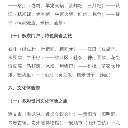
——榕江（卷粉、羊瘪火锅、油炸粑、三月粑）——从
江（糯米饭、烤香猪、牛瘪火锅、红肉、腌鱼）——黎
平（侗家烧鱼、米粉、油茶）
（十）黔东门户，特色美食之旅
石阡（绿豆粉、叶粑粑、糖粑元）——江口（豆腐干、
米豆腐、牛干巴）——碧江区（社饭、神仙豆腐、花生
渣豆腐、马打滚、冰粉、烤锅巴）——松桃（苗家大炒
排、粑汤鱼）——沿河（黄豆浆、糯米包子、荞面）
六、文化体验游
（一）多彩贵州文化体验之旅
遵义市（海龙屯、遵义会议会址）—贵阳市（阳明洞、
青岩古镇、贵州省博物馆）—安顺市（旧州古镇）—六