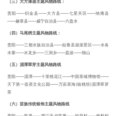
（三）大方漆器主题风物路线：
贵阳——织金县——大方县——七星关区——纳雍县
——赫章县——威宁自治县——六盘水
（四）马尾绣主题风物路线：
贵阳——三都水族自治县——姑鲁圣诞崖景区——水各
水寨——水龙乡——三洞乡——荔波——独山
（五）湄潭翠芽主题风物路线
贵阳——湄潭——十里桃花江——中国茶城博物馆——
天下第一壶茶文化公园——万亩茶海(核桃坝)湄潭翠芽
茶
（六）苗族传统银饰主题风物路线
贵阳——凯里——西江千户苗寨——控拜村——麻料村