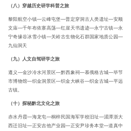
（八）穿越历史研学科普之旅
黎阳航空小镇—云峰屯堡—普定穿洞古人类遗址—安顺
文庙—千年布依寨高荡—红崖天书遗迹—永宁古镇—永
宁奇缘谷冰雪小镇—关岭古生物化石群国家地质公园—
九仙洞天
（九）人文自驾研学之旅
遵义—金沙冷水河景区—黔西象祠—慕俄格古城—毕节
市博物馆—织金洞景区—织金大峡谷—织金古城—平远
古镇。
（十）探秘黔北文化之旅
赤水丹霞—海龙屯—桐梓民国海军学校旧址—湄潭浙大
西迁旧址—正安吉他产业园—正安尹珍务本堂—道真中