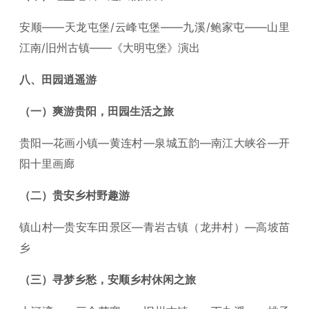
安顺——天龙屯堡/云峰屯堡——九溪/鲍家屯——山里
江南/旧州古镇——《大明屯堡》演出
八、田园逍遥游
（一）爽游贵阳，田园生活之旅
贵阳—花画小镇—黄连村—泉城五韵—南江大峡谷—开
阳十里画廊
（二）贵安乡村野趣游
镇山村—贵安车田景区—青岩古镇（龙井村）—高坡苗
乡
（三）寻梦乡愁，安顺乡村休闲之旅