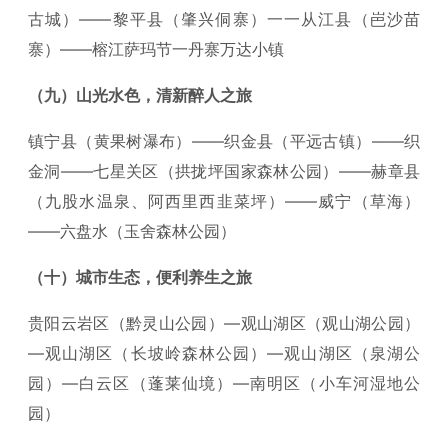
古城）——黎平县（肇兴侗寨）一一从江县（岜沙苗
寨）——榕江萨玛节一丹寨万达小镇
（九）山光水色，清新醉人之旅
镇宁县（黄果树瀑布）——织金县（平远古镇）——织
金洞——七星关区（拱拢坪国家森林公园）——赫章县
（九股水温泉、阿西里西韭菜坪）——威宁（草海）
——六盘水（玉舍森林公园）
（十）城市生态，便利养生之旅
贵阳云岩区（黔灵山公园）—观山湖区（观山湖公园）
—观山湖区（长坡岭森林公园）—观山湖区（泉湖公
园）—白云区（蓬莱仙境）—南明区（小车河湿地公
园）