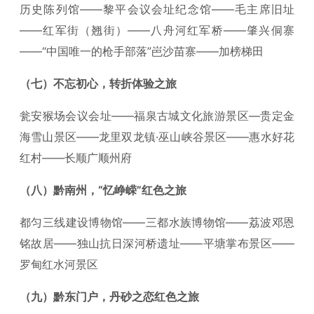
历史陈列馆——黎平会议会址纪念馆——毛主席旧址
——红军街（翘街）——八舟河红军桥——肇兴侗寨
——“中国唯一的枪手部落”岜沙苗寨——加榜梯田
（七）不忘初心，转折体验之旅
瓮安猴场会议会址——福泉古城文化旅游景区—贵定金
海雪山景区——龙里双龙镇·巫山峡谷景区——惠水好花
红村——长顺广顺州府
（八）黔南州，“忆峥嵘”红色之旅
都匀三线建设博物馆——三都水族博物馆——荔波邓恩
铭故居——独山抗日深河桥遗址——平塘掌布景区——
罗甸红水河景区
（九）黔东门户，丹砂之恋红色之旅