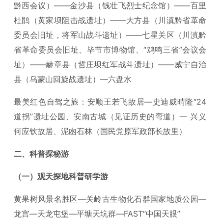
黔西会议）——金沙县（钱壮飞烈士纪念馆）——百里
杜鹃（黄家坝阻击战遗址）——大方县（川滇黔省革命
委员会旧址，将军山战斗遗址）——七星关区（川滇黔
省革命委员会旧址、毕节市博物馆、“鸡鸣三省”会议会
址）——赫章县（哲庄坝红军战斗遗址）——威宁自治
县（乌蒙山回旋战遗址）—六盘水
最美红色自驾之旅：安顺王若飞故居—史迪威晴隆“24
道拐”遗址公园、安南古城（见证历史的弯道）一 兴义
何应钦故居、泥凼石林（国民党原军政部长故里）
二、科普探秘游
（一）观天探地科普研学游
黄果树风景名胜区—关岭古生物化石群国家地质公园—
龙宫—天龙屯堡—平塘天坑群—FAST“中国天眼”