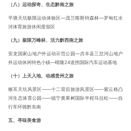
（八）运动探奇、生态黔南之旅
平塘天坑极限运动体验区—茂兰喀斯特森林—罗甸红水
河体育旅游休闲度假区
（九）极限万峰林、活力黔西南之旅
安龙国家山地户外运动示范公园—贞丰县三岔河山地户
外运动休闲特色小镇—晴隆24道拐国际汽车运动基地
（十）上天入地、动感贵州之旅
猴耳天坑风景区——十二背后旅游风景区——紫云格凸
河生态体育公园——镇宁黄果树国际半程马拉松——自
行车环骑黔东南
五、寻味美食游