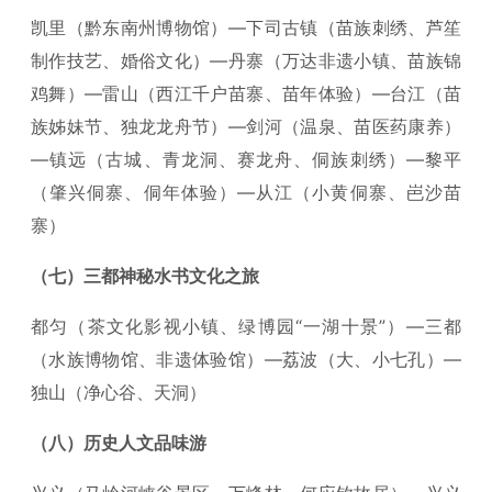
凯里（黔东南州博物馆）—下司古镇（苗族刺绣、芦笙
制作技艺、婚俗文化）—丹寨（万达非遗小镇、苗族锦
鸡舞）—雷山（西江千户苗寨、苗年体验）—台江（苗
族姊妹节、独龙龙舟节）—剑河（温泉、苗医药康养）
—镇远（古城、青龙洞、赛龙舟、侗族刺绣）—黎平
（肇兴侗寨、侗年体验）—从江（小黄侗寨、岜沙苗
寨）
（七）三都神秘水书文化之旅
都匀（茶文化影视小镇、绿博园“一湖十景”）—三都
（水族博物馆、非遗体验馆）—荔波（大、小七孔）—
独山（净心谷、天洞）
（八）历史人文品味游