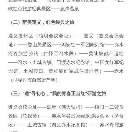
峡红色旅游经典景区——息烽温泉
（二）醉美遵义，红色经典之旅
遵义播州区（苟坝会议会址）——遵义（遵义会议会
址）——娄山关景区——丙安红一军团陈列馆——赤水
河谷旅游公路（仁怀至习水段）——黄陡坡战斗遗址
——习水（土城古镇、四渡赤水纪念馆、中国女红军纪
念馆、土城渡口、青杠坡红军战斗遗址等）——赤水
（世界丹霞自然遗产地）
（三）“遵”寻初心，“我的青春正当红”研游之旅
遵义会议会址——观看《伟大转折》——绥阳十二背后
景区（软探险）——赤水河谷国家级旅游度假区（茅台
段）——土城古镇（四渡赤水纪念馆）——赤水丹霞旅