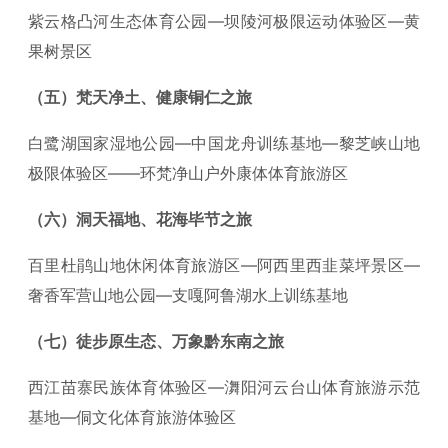
紫云格凸河生态体育公园—坝陵河极限运动体验区—黄
果树景区
（五）梵天净土、健康铜仁之旅
白鹭湖国家湿地公园—中国龙舟训练基地—黎芝峡山地
极限体验区——环梵净山户外康体体育旅游区
（六）洞天福地、花海毕节之旅
百里杜鹃山地休闲体育旅游区—阿西里西韭菜坪景区—
奢香军营山地公园—支嘎阿鲁湖水上训练基地
（七）徒步原生态、万象黔东南之旅
西江苗寨民族体育体验区—㵲阳河云台山体育旅游示范
基地—侗文化体育旅游体验区