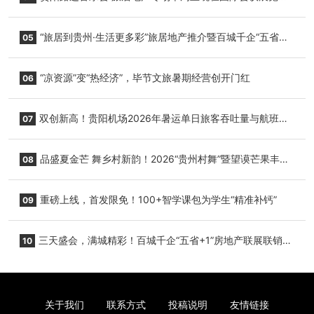
心举行
“旅居到贵州·生活更多彩”旅居地产推介暨百城千企“五省
05
+1”房地产联展联销活动在贵阳盛大启幕
“凉资源”变“热经济”，毕节文旅暑期经营创开门红
06
双创新高！贵阳机场2026年暑运单日旅客吞吐量与航班起
07
降架次齐破纪录
品盛夏金芒 舞乡村新韵！2026“贵州村舞”暨望谟芒果丰收
08
季促消费活动盛大启幕
重磅上线，首发限免！100+智学课包为学生“精准补钙”
09
三天盛会，满城精彩！百城千企“五省+1”房地产联展联销活
10
动圆满收官
关于我们
联系方式
投稿说明
友情链接