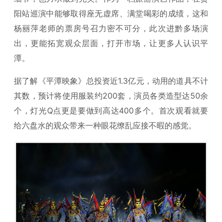
阳站巡演中能够取得座无虚席、满堂喝彩的成绩，这和
杨丽萍老师的票房号召力密不可分，此次进黔多场演
出，更能拓宽观众层面，打开市场，让更多人认识平
潭。
据了解《平潭映象》总投资近1.3亿元，动用的道具不计
其数，预计将使用服装约200套，演员各类造型达50余
个，灯光Q点更是要做到高达400多个。首次观看就要
给六盘水的观众带来一种眼花缭乱应接不暇的感觉。