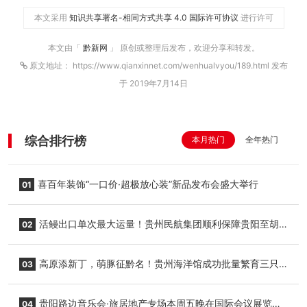
本文采用
知识共享署名-相同方式共享 4.0 国际许可协议
进行许可
本文由「
黔新网
」 原创或整理后发布，欢迎分享和转发。
原文地址： https://www.qianxinnet.com/wenhualvyou/189.html 发布
于 2019年7月14日
综合排行榜
本月热门
全年热门
喜百年装饰“一口价·超极放心装”新品发布会盛大举行
01
活鳗出口单次最大运量！贵州民航集团顺利保障贵阳至胡
02
志明国际生鲜货运任务
高原添新丁，萌豚征黔名！贵州海洋馆成功批量繁育三只
03
小海豚，邀您为“高原宝宝”起名
贵阳路边音乐会·旅居地产专场本周五晚在国际会议展览中
04