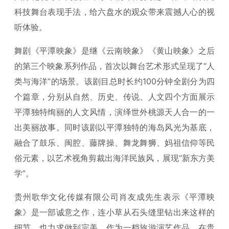
科技舞台表现手法，给六盘水的观众带来震撼人心的视
听体验。
舞剧《平潭映象》是继《云南映象》《黄山映象》之后
的第三个映象系列作品，首次以舞台艺术形式呈现了“人
类与海洋”的场景。该剧目总时长约100分钟全剧分为四
个篇章，分别从自然、历史、传说、人文四个方面展示
平潭独特绚丽的人文风情，演绎世外桃源天人合一的一
出美丽故事。同时该剧以平潭独特的海岛风光为基底，
融合了鼓乐、闽腔、藤牌操、舞龙舞狮、妈祖信仰等民
俗元素，以艺术视角剪裁出海洋民族风，展现“新东方美
学”。
贵州歌华文化传媒有限公司肖友成先生表示《平潭映
象》是一部诚意之作，连小草从石头缝里钻出来这样的
细节，也力求做到完美。作为一档旅游演艺作品，在贵