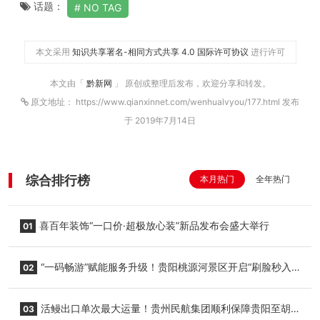
话题：
NO TAG
本文采用
知识共享署名-相同方式共享 4.0 国际许可协议
进行许可
本文由「
黔新网
」 原创或整理后发布，欢迎分享和转发。
原文地址： https://www.qianxinnet.com/wenhualvyou/177.html 发布
于 2019年7月14日
综合排行榜
本月热门
全年热门
喜百年装饰“一口价·超极放心装”新品发布会盛大举行
01
“一码畅游”赋能服务升级！贵阳桃源河景区开启“刷脸秒入
02
园”智慧游玩新模式
活鳗出口单次最大运量！贵州民航集团顺利保障贵阳至胡
03