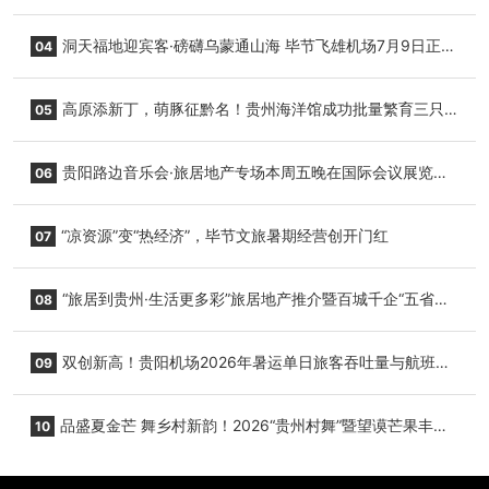
志明国际生鲜货运任务
洞天福地迎宾客·磅礴乌蒙通山海 毕节飞雄机场7月9日正式
04
复航
高原添新丁，萌豚征黔名！贵州海洋馆成功批量繁育三只
05
小海豚，邀您为“高原宝宝”起名
贵阳路边音乐会·旅居地产专场本周五晚在国际会议展览中
06
心举行
“凉资源”变“热经济”，毕节文旅暑期经营创开门红
07
“旅居到贵州·生活更多彩”旅居地产推介暨百城千企“五省
08
+1”房地产联展联销活动在贵阳盛大启幕
双创新高！贵阳机场2026年暑运单日旅客吞吐量与航班起
09
降架次齐破纪录
品盛夏金芒 舞乡村新韵！2026“贵州村舞”暨望谟芒果丰收
10
季促消费活动盛大启幕