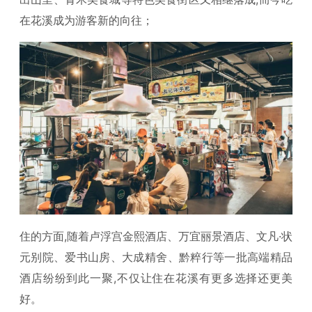
在花溪成为游客新的向往；
住的方面,随着卢浮宫金熙酒店、万宜丽景酒店、文凡·状
元别院、爱书山房、大成精舍、黔粹行等一批高端精品
酒店纷纷到此一聚,不仅让住在花溪有更多选择还更美
好。