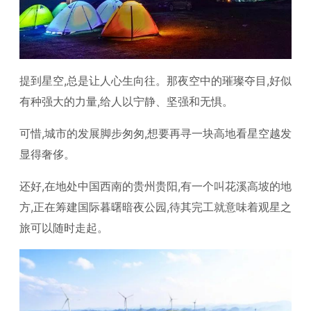
提到星空,总是让人心生向往。那夜空中的璀璨夺目,好似
有种强大的力量,给人以宁静、坚强和无惧。
可惜,城市的发展脚步匆匆,想要再寻一块高地看星空越发
显得奢侈。
还好,在地处中国西南的贵州贵阳,有一个叫花溪高坡的地
方,正在筹建国际暮曙暗夜公园,待其完工就意味着观星之
旅可以随时走起。