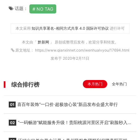
话题：
NO TAG
本文采用
知识共享署名-相同方式共享 4.0 国际许可协议
进行许可
本文由「
黔新网
」 原创或整理后发布，欢迎分享和转发。
原文地址： https://www.qianxinnet.com/wenhualvyou/17694.html
发布于 2020年2月11日
综合排行榜
本月热门
全年热门
喜百年装饰“一口价·超极放心装”新品发布会盛大举行
01
“一码畅游”赋能服务升级！贵阳桃源河景区开启“刷脸秒入
02
园”智慧游玩新模式