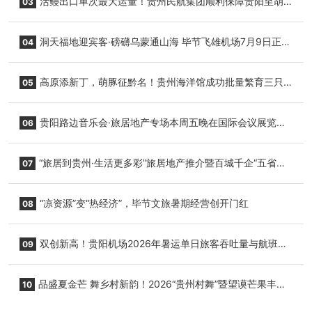
活鳗出口单次最大运量！贵州民航集团顺利保障贵阳至胡
03
志明国际生鲜货运任务
洞天福地迎宾客·磅礴乌蒙通山海 毕节飞雄机场7月9日正式
04
复航
高原添新丁，萌豚征黔名！贵州海洋馆成功批量繁育三只
05
小海豚，邀您为“高原宝宝”起名
贵阳路边音乐会·旅居地产专场本周五晚在国际会议展览中
06
心举行
“旅居到贵州·生活更多彩”旅居地产推介暨百城千企“五省
07
+1”房地产联展联销活动在贵阳盛大启幕
“凉资源”变“热经济”，毕节文旅暑期经营创开门红
08
双创新高！贵阳机场2026年暑运单日旅客吞吐量与航班起
09
降架次齐破纪录
品盛夏金芒 舞乡村新韵！2026“贵州村舞”暨望谟芒果丰收
10