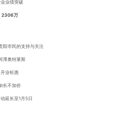
开业业绩突破
2306万
贵阳市民的支持与关注
河潭奥特莱斯
开业钜惠
加长不加价
动延长至1月5日