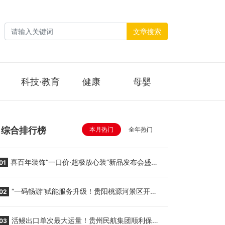
文章搜索
科技·教育
健康
母婴
综合排行榜
本月热门
全年热门
喜百年装饰“一口价·超极放心装”新品发布会盛大
01
举行
“一码畅游”赋能服务升级！贵阳桃源河景区开
02
启“刷脸秒入园”智慧游玩新模式
活鳗出口单次最大运量！贵州民航集团顺利保障
03