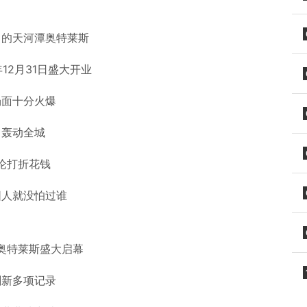
目的天河潭奥特莱斯
年12月31日盛大开业
场面十分火爆
轰动全城
论打折花钱
阳人就没怕过谁
奥特莱斯盛大启幕
刷新多项记录