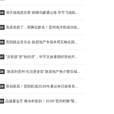
贵阳至胡志明国际生鲜货运任务
洞天福地迎宾客·磅礴乌蒙通山海 毕节飞雄机场
04
7月9日正式复航
高原添新丁，萌豚征黔名！贵州海洋馆成功批量
05
繁育三只小海豚，邀您为“高原宝宝”起名
贵阳路边音乐会·旅居地产专场本周五晚在国际
06
会议展览中心举行
“凉资源”变“热经济”，毕节文旅暑期经营创开门
07
红
“旅居到贵州·生活更多彩”旅居地产推介暨百城千
08
企“五省+1”房地产联展联销活动在贵阳盛大启幕
双创新高！贵阳机场2026年暑运单日旅客吞吐
09
量与航班起降架次齐破纪录
品盛夏金芒 舞乡村新韵！2026“贵州村舞”暨望
10
谟芒果丰收季促消费活动盛大启幕